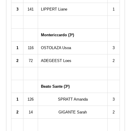
3
141
LIPPERT Liane
1
Montericcardo (3ª)
1
116
OSTOLAZA Usoa
3
2
72
ADEGEEST Loes
2
Beato Sante (3ª)
1
126
SPRATT Amanda
3
2
14
GIGANTE Sarah
2