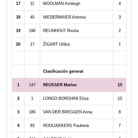
17
11
MOOLMAN Ashleigh
4
18
45
NIEDERMAIER Antonia
3
19
196
REIJNHOUT Rosita
2
20
17
ŽIGART Urška
1
Clasificación general
1
147
REUSSER Marlen
15
2
1
LONGO BORGHINI Elisa
10
3
186
VAN DER BREGGEN Anna
8
4
83
ROOIJAKKERS Pauliena
7