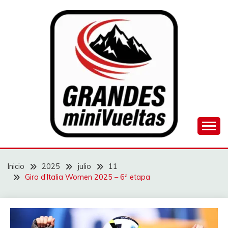
Saltar
al
contenido
Juego de ciclismo masculino y femenino
GRANDES
MINIVUELTAS
Inicio
2025
julio
11
Giro d’Italia Women 2025 – 6ª etapa