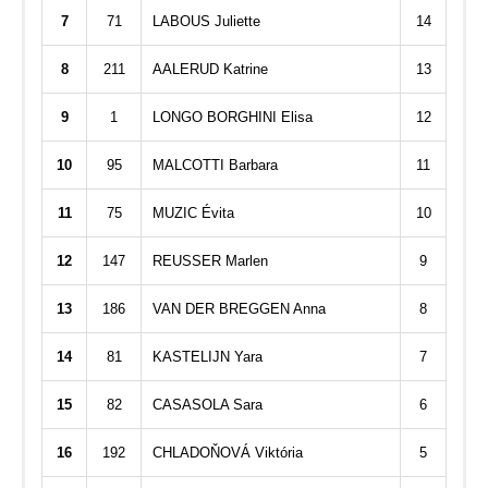
7
71
LABOUS Juliette
14
8
211
AALERUD Katrine
13
9
1
LONGO BORGHINI Elisa
12
10
95
MALCOTTI Barbara
11
11
75
MUZIC Évita
10
12
147
REUSSER Marlen
9
13
186
VAN DER BREGGEN Anna
8
14
81
KASTELIJN Yara
7
15
82
CASASOLA Sara
6
16
192
CHLADOŇOVÁ Viktória
5