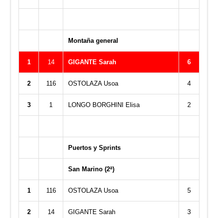
Montaña general
1
14
GIGANTE Sarah
6
2
116
OSTOLAZA Usoa
4
3
1
LONGO BORGHINI Elisa
2
Puertos y Sprints
San Marino (2ª)
1
116
OSTOLAZA Usoa
5
2
14
GIGANTE Sarah
3