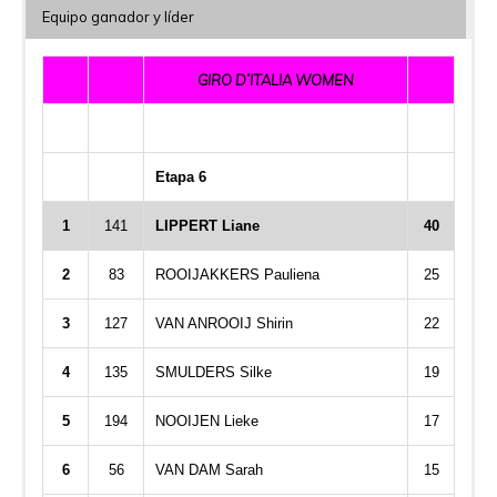
Equipo ganador y líder
GIRO D’ITALIA WOMEN
Etapa 6
1
141
LIPPERT Liane
40
2
83
ROOIJAKKERS Pauliena
25
3
127
VAN ANROOIJ Shirin
22
4
135
SMULDERS Silke
19
5
194
NOOIJEN Lieke
17
6
56
VAN DAM Sarah
15