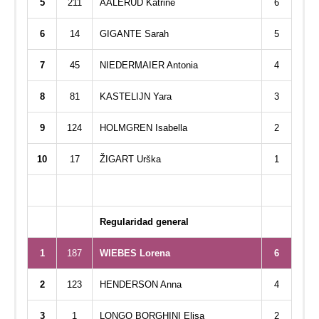
5
211
AALERUD Katrine
6
6
14
GIGANTE Sarah
5
7
45
NIEDERMAIER Antonia
4
8
81
KASTELIJN Yara
3
9
124
HOLMGREN Isabella
2
10
17
ŽIGART Urška
1
Regularidad general
1
187
WIEBES Lorena
6
2
123
HENDERSON Anna
4
3
1
LONGO BORGHINI Elisa
2