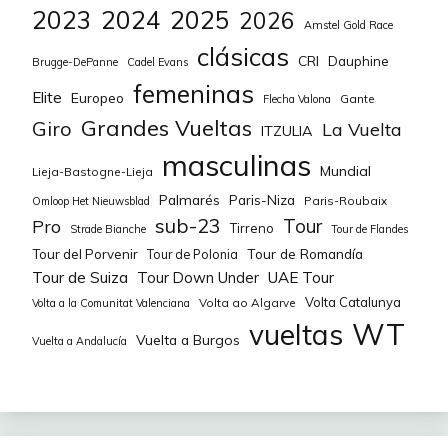
2023
2024
2025
2026
Amstel Gold Race
clásicas
CRI
Dauphine
Brugge-DePanne
Cadel Evans
femeninas
Elite
Europeo
Gante
Flecha Valona
Grandes Vueltas
Giro
La Vuelta
ITZULIA
masculinas
Mundial
Lieja-Bastogne-Lieja
Palmarés
Paris-Niza
Paris-Roubaix
Omloop Het Nieuwsblad
sub-23
Tour
Pro
Tirreno
Strade Bianche
Tour de Flandes
Tour de Romandía
Tour del Porvenir
Tour de Polonia
Tour de Suiza
Tour Down Under
UAE Tour
Volta Catalunya
Volta ao Algarve
Volta a la Comunitat Valenciana
WT
vueltas
Vuelta a Burgos
Vuelta a Andalucía