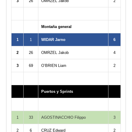
3
26
OMRZEL Jakob
2
Montaña general
1
1
WIDAR Jarno
6
2
26
OMRZEL Jakob
4
3
69
O’BRIEN Liam
2
Puertos y Sprints
1
33
AGOSTINACCHIO Filippo
3
2
6
CRUZ Edward
2