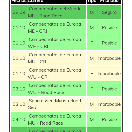
Fechas
Carrera
Tipo
Prioridad
40
Calvin_k15
356
41
Rubomugue95
110
9
Campeonatos del Mundo
28.09
M
Segura
41
Botijito
350
ME - Road Race
42
Yulia Volkova
110
-11
Campeonatos de Europa
01.10
M
Posible
42
Fly
347
43
alo44LFCBB
108
6
ME - CRI
Campeonatos de Europa
43
Galba
347
44
Nikola Sarcevic
104
-11
01.10
F
Posible
WE - CRI
44
Nasito
347
Campeonatos de Europa
45
Cid_Campeador
102
3
01.10
M
Improbable
MU - CRI
45
PRFOREVER
344
46
Cana bet
98
5
Campeonatos de Europa
01.10
F
Improbable
WU - CRI
46
gacaq
337
47
Sara Joel nil
97
-8
Campeonatos de Europa
03.10
F
Posible
WU - Road Race
47
Pera Mayor
334
48
SC30KT11
96
-3
Sparkassen Münsterland
03.10
M
Improbable
48
Peli
330
49
joserrarodri
94
-8
Giro
Campeonatos de Europa
49
Petrovic100
330
04.10
M
Posible
50
Vanderjaime
94
4
MU - Road Race
Campeonatos de Europa
50
SEARIBS
330
51
De la Penya
90
-5