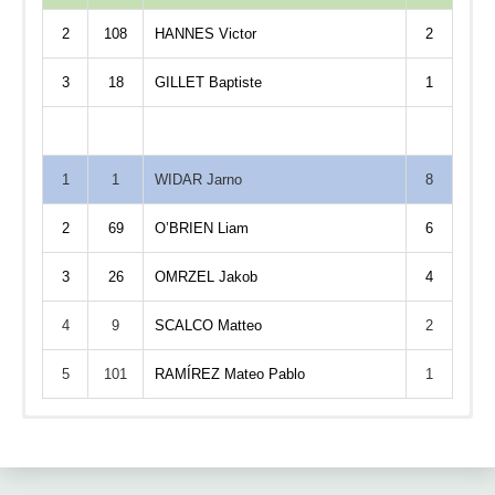
2
108
HANNES Victor
2
3
18
GILLET Baptiste
1
1
1
WIDAR Jarno
8
2
69
O’BRIEN Liam
6
3
26
OMRZEL Jakob
4
4
9
SCALCO Matteo
2
5
101
RAMÍREZ Mateo Pablo
1
A falta del reparto de puntos por generales finales
Etapa 5
Puntos
Nombre
Precio
et. 5
General
Pos
Jugador
Puntos