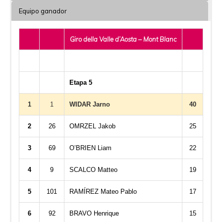
Equipo ganador
Giro della Valle d’Aosta – Mont Blanc
Etapa 5
1
1
WIDAR Jarno
40
2
26
OMRZEL Jakob
25
3
69
O’BRIEN Liam
22
4
9
SCALCO Matteo
19
5
101
RAMÍREZ Mateo Pablo
17
6
92
BRAVO Henrique
15