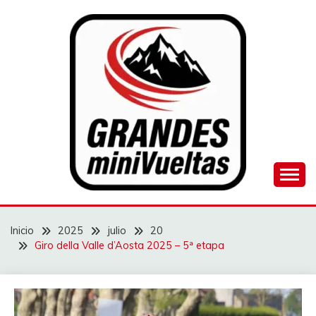
Saltar
al
contenido
Juego de ciclismo masculino y femenino
GRANDES
MINIVUELTAS
Inicio
2025
julio
20
Giro della Valle d’Aosta 2025 – 5ª etapa