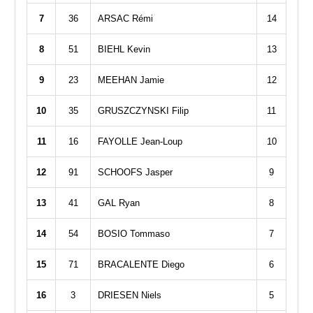
7
36
ARSAC Rémi
14
8
51
BIEHL Kevin
13
9
23
MEEHAN Jamie
12
10
35
GRUSZCZYNSKI Filip
11
11
16
FAYOLLE Jean-Loup
10
12
91
SCHOOFS Jasper
9
13
41
GAL Ryan
8
14
54
BOSIO Tommaso
7
15
71
BRACALENTE Diego
6
16
3
DRIESEN Niels
5