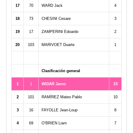
17
70
WARD Jack
4
18
73
CHESINI Cesare
3
19
17
ZAMPERINI Edoardo
2
20
103
MARIVOET Duarte
1
Clasificación general
1
1
WIDAR Jarno
15
2
101
RAMÍREZ Mateo Pablo
10
3
16
FAYOLLE Jean-Loup
8
4
69
O’BRIEN Liam
7