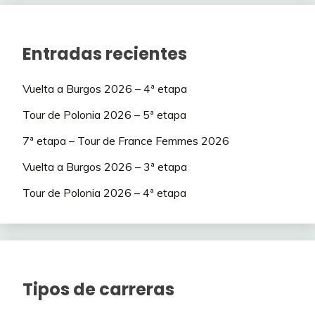
71
CIUDI
247
72
Mallory
75
2
Entradas recientes
72
IBM
243
73
Monroe bell
75
-2
73
aalberdi25
232
74
Furgen
72
1
Vuelta a Burgos 2026 – 4ª etapa
74
Adriel
206
75
ManuOchando
52
-5
Tour de Polonia 2026 – 5ª etapa
7ª etapa – Tour de France Femmes 2026
75
Marhiased
190
76
Marhiased
44
0
Vuelta a Burgos 2026 – 3ª etapa
76
Furgen
173
77
Adriel
39
2
Tour de Polonia 2026 – 4ª etapa
77
Victor1000
171
78
Dani_cj
37
-1
78
Dani_cj
158
79
Borborka
35
-1
79
ManuOchando
151
80
Victor1000
28
0
Tipos de carreras
80
Borborka
132
0