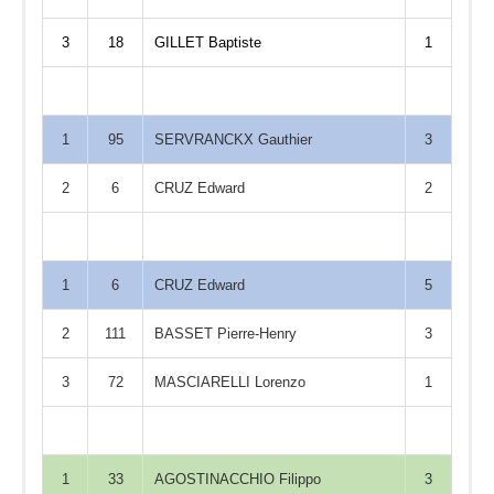
3
18
GILLET Baptiste
1
1
95
SERVRANCKX Gauthier
3
2
6
CRUZ Edward
2
1
6
CRUZ Edward
5
2
111
BASSET Pierre-Henry
3
3
72
MASCIARELLI Lorenzo
1
1
33
AGOSTINACCHIO Filippo
3