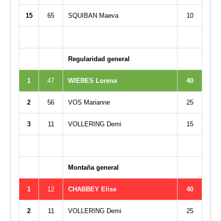
15
65
SQUIBAN Maeva
10
Regularidad general
1
47
WIEBES Lorena
40
2
56
VOS Marianne
25
3
11
VOLLERING Demi
15
Montaña general
1
12
CHABBEY Elise
40
2
11
VOLLERING Demi
25