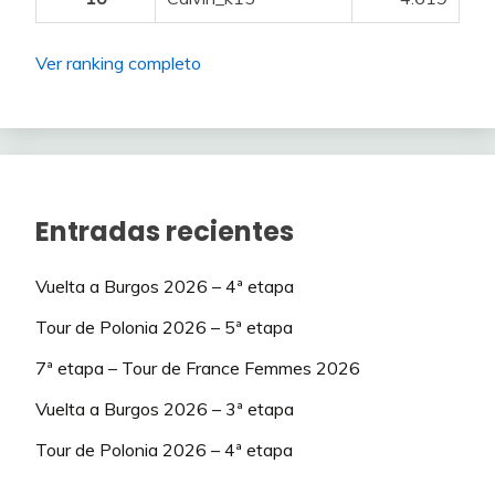
64
CesarG
849
3
68
elvis vive
175
65
alfrdjcuak
836
1
Ver ranking completo
69
Josedin
175
66
Trasgus.
832
-6
70
Antuan3
174
67
De la Penya
809
4
71
Axel_Pleuger
166
68
Josu93
797
-5
Entradas recientes
72
walter
164
69
sauber
772
4
73
Trasgus.
163
Vuelta a Burgos 2026 – 4ª etapa
70
walter
763
-1
74
Nasito
163
Tour de Polonia 2026 – 5ª etapa
71
Yulia Volkova
757
1
7ª etapa – Tour de France Femmes 2026
75
CIUDI
163
72
Cid_Campeador
751
3
Vuelta a Burgos 2026 – 3ª etapa
76
FGUARDIA
160
73
Txuki72
739
Tour de Polonia 2026 – 4ª etapa
1
77
Bolaverde
160
74
Sibaris
738
2