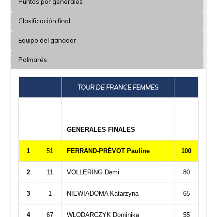
Puntos por generales
Clasificación final
Equipo del ganador
Palmarés
TOUR DE FRANCE FEMMES
GENERALES FINALES
1
51
FERRAND-PRÉVOT Pauline
100
2
11
VOLLERING Demi
80
3
1
NIEWIADOMA Katarzyna
65
4
67
WŁODARCZYK Dominika
55