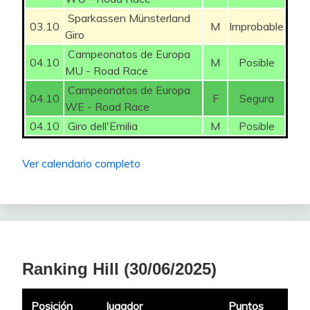
44
Pacojobacho
968
Sparkassen Münsterland
2
03.10
M
Improbable
48
Luis-donosti
218
Giro
45
ManuOchando
967
12
Campeonatos de Europa
04.10
M
Posible
49
Ramirouriol
215
MU - Road Race
46
Angelbauer15
957
8
Campeonatos de Europa
50
alfrdjcuak
215
04.10
F
Segura
WE - Road Race
47
Amitx
950
-5
51
SC30KT11
215
04.10
Giro dell'Emilia
M
Posible
48
Mallory
946
10
52
Cid_Campeador
214
Ver calendario completo
49
Fly
945
0
53
Sibaris
202
50
AlexGP
936
1
54
Buffy71
202
51
Winchester
927
8
55
erpakobasket
202
52
Josedin
925
-9
Ranking Hill (30/06/2025)
56
Cana bet
200
53
Marhiased
922
-13
18
Posición
Jugador
Puntos
57
Txuki72
200