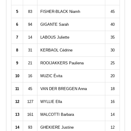
5
83
FISHER-BLACK Niamh
45
6
94
GIGANTE Sarah
40
7
14
LABOUS Juliette
35
8
31
KERBAOL Cédrine
30
9
21
ROOIJAKKERS Pauliena
25
10
16
MUZIC Évita
20
11
45
VAN DER BREGGEN Anna
18
12
127
WYLLIE Ella
16
13
161
MALCOTTI Barbara
14
14
93
GHEKIERE Justine
12