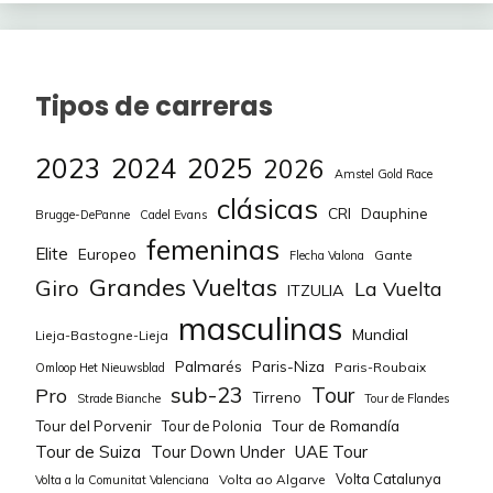
78
DaMaCre
160
75
DeliriumTremens
738
-5
79
Josu93
160
76
Buffy71
736
Tipos de carreras
2
80
aldebaran
160
77
Cana bet
735
0
2023
2024
2025
2026
81
maci_sinkope
160
Amstel Gold Race
78
Garzo
717
2
clásicas
CRI
Dauphine
82
Victor1000
155
Brugge-DePanne
Cadel Evans
79
Borborka
712
femeninas
-11
Elite
Europeo
Gante
Flecha Valona
83
Pera Mayor
150
Grandes Vueltas
Giro
La Vuelta
80
Oso Pinoso
685
ITZULIA
2
84
Camacho84
145
masculinas
Mundial
81
Camacho84
674
Lieja-Bastogne-Lieja
-2
85
DeliriumTremens
145
Palmarés
Paris-Niza
Paris-Roubaix
Omloop Het Nieuwsblad
82
ismogo
640
-1
sub-23
Tour
Pro
Tirreno
Strade Bianche
Tour de Flandes
86
Marhiased
145
Tour de Romandía
Tour del Porvenir
Tour de Polonia
83
clarkson
634
4
Tour de Suiza
Tour Down Under
UAE Tour
87
ismogo
145
Volta Catalunya
Volta ao Algarve
84
Leroy7
630
Volta a la Comunitat Valenciana
2