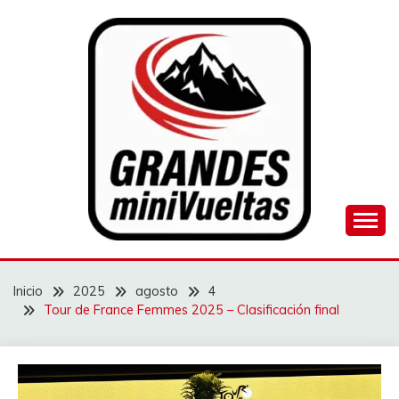
Saltar
al
contenido
Juego de ciclismo masculino y femenino
GRANDES
MINIVUELTAS
Inicio
2025
agosto
4
Tour de France Femmes 2025 – Clasificación final