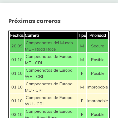
37
klapau
240
34
Dani_cj
1039
-5
16
38
Pacojobacho
240
Próximas carreras
35
Nasito
1031
-14
53
39
AlexGP
237
36
Adri_Mad
1022
1
8
Fechas
Carrera
Tipo
Prioridad
40
Ricardo27
235
Campeonatos del Mundo
37
Surimi
1021
8
14
28.09
M
Segura
ME - Road Race
41
MartensitaRevenida
232
38
IKERMAD
994
-23
138
Campeonatos de Europa
01.10
M
Posible
42
Adri_Mad
232
ME - CRI
39
Feringucho
989
-19
39
Campeonatos de Europa
43
CesarG
230
01.10
F
Posible
WE - CRI
40
Pera Mayor
987
-14
26
Campeonatos de Europa
44
IBM
220
01.10
M
Improbable
41
Vandebel
976
MU - CRI
-2
76
45
sauber
220
Campeonatos de Europa
01.10
F
Improbable
42
PRFOREVER
975
-4
25
WU - CRI
46
Dani_cj
220
Campeonatos de Europa
43
Touche amore
975
7
03.10
F
Posible
WU - Road Race
47
De la Penya
220