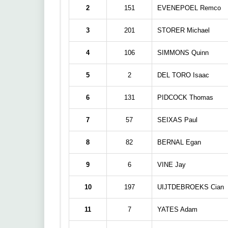
2
151
EVENEPOEL Remco
3
201
STORER Michael
4
106
SIMMONS Quinn
5
2
DEL TORO Isaac
6
131
PIDCOCK Thomas
7
57
SEIXAS Paul
8
82
BERNAL Egan
9
6
VINE Jay
10
197
UIJTDEBROEKS Cian
11
7
YATES Adam