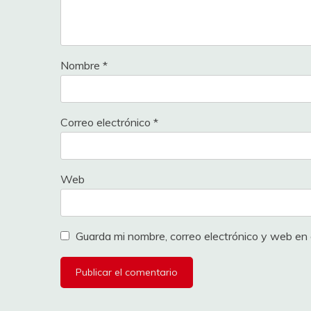
17
De la Penya
95
18
PRFOREVER
50
Nombre
*
19
Balaverde19
50
20
atp
Correo electrónico
*
50
21
aldebaran
30
Web
22
alo44LFCBB
30
23
Òmnium
30
Guarda mi nombre, correo electrónico y web en
24
Joserrarodri
30
25
Sibaris
30
26
Carolo
30