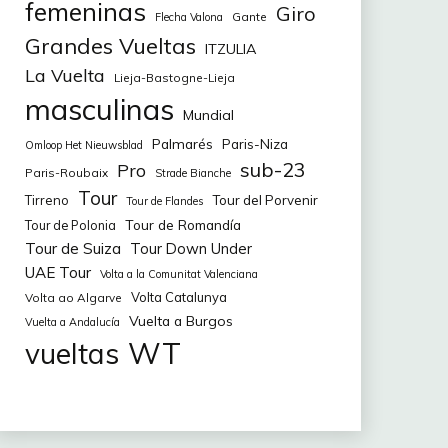
femeninas
Giro
Gante
Flecha Valona
Grandes Vueltas
ITZULIA
La Vuelta
Lieja-Bastogne-Lieja
masculinas
Mundial
Palmarés
Paris-Niza
Omloop Het Nieuwsblad
sub-23
Pro
Paris-Roubaix
Strade Bianche
Tour
Tirreno
Tour del Porvenir
Tour de Flandes
Tour de Romandía
Tour de Polonia
Tour de Suiza
Tour Down Under
UAE Tour
Volta a la Comunitat Valenciana
Volta Catalunya
Volta ao Algarve
Vuelta a Burgos
Vuelta a Andalucía
WT
vueltas