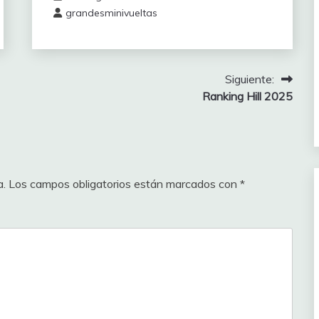
395
TOTAL
2000
465
160
grandesminivueltas
392
135
Siguiente:
clasificación
Ranking Hill 2025
Puntos
388
a.
Los campos obligatorios están marcados con
*
385
385
385
385
385