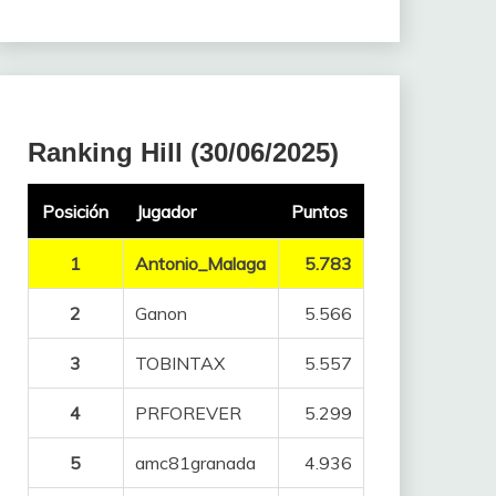
Ranking Hill (30/06/2025)
Posición
Jugador
Puntos
1
Antonio_Malaga
5.783
2
Ganon
5.566
3
TOBINTAX
5.557
4
PRFOREVER
5.299
5
amc81granada
4.936