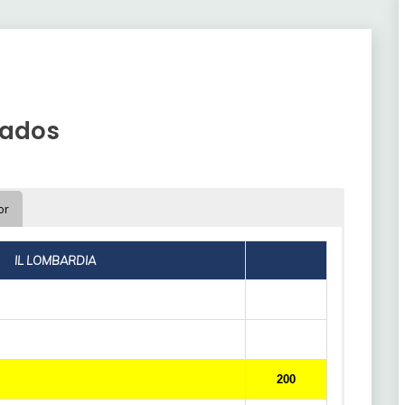
tados
or
IL LOMBARDIA
200