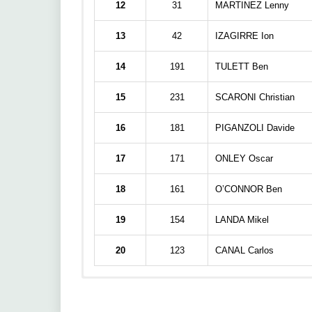
12
31
MARTINEZ Lenny
13
42
IZAGIRRE Ion
14
191
TULETT Ben
15
231
SCARONI Christian
16
181
PIGANZOLI Davide
17
171
ONLEY Oscar
18
161
O’CONNOR Ben
19
154
LANDA Mikel
20
123
CANAL Carlos
Par
TOT
IL
N