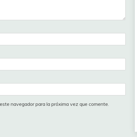
385
380
375
375
373
372
370
 este navegador para la próxima vez que comente.
370
370
370