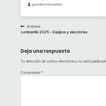
9
Josu93
27
grandesminivueltas
10
sercarde.92
Navegación
Anterior:
IL LOMBARDIA
Lombardía 2025 – Equipos y elecciones
de
(pts
Pos
Jugador
entradas
Hill)
Deja una respuesta
11
Markelfdz
110
Tu dirección de correo electrónico no será publicad
12
maci_sinkope
95
Comentario
*
13
Enganyaos
95
14
AURIA
95
15
Antonio_málaga
95
16
Eastway
95