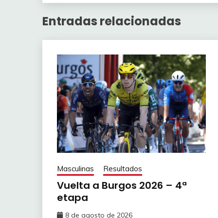
85
Adriel
OK
465
1
P
Entradas relacionadas
Pos
Jugador
E
151
R
1
Adriel
2
DE
2
Ganon
135
CA
3
alfrdjcuak
183
BA
4
Alsvinn
Z
5
Lpi
91
Ge
6
AlexGP
221
FI
Masculinas
Resultados
7
Petrovic100
106
S
Vuelta a Burgos 2026 – 4ª
etapa
8
ManuOchando
74
GE
8 de agosto de 2026