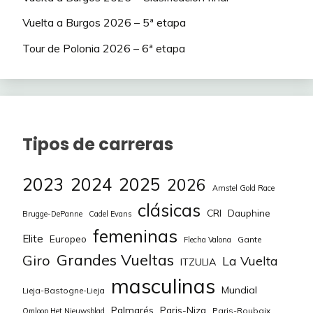
Vuelta a Burgos 2026 – 5ª etapa
EUSKALTEL
94
LASTRA Jonathan
75
– EUSKADI
Tour de Polonia 2026 – 6ª etapa
EUSKALTEL
95
ISASA Xabier
50
– EUSKADI
EUSKALTEL
96
JUARISTI Txomin
75
– EUSKADI
Tipos de carreras
VAN DER TUUK
EUSKALTEL
97
50
Danny
– EUSKADI
2023
2024
2025
2026
Amstel Gold Race
BALDERSTONE
CAJA
clásicas
101
150
CRI
Dauphine
Brugge-DePanne
Cadel Evans
Abel
RURAL
femeninas
Elite
Europeo
Gante
Flecha Valona
CAJA
Grandes Vueltas
Giro
102
BOU Joan
75
La Vuelta
ITZULIA
RURAL
masculinas
Mundial
Lieja-Bastogne-Lieja
CAJA
103
NICOLAU Joel
75
Palmarés
Paris-Niza
RURAL
Paris-Roubaix
Omloop Het Nieuwsblad