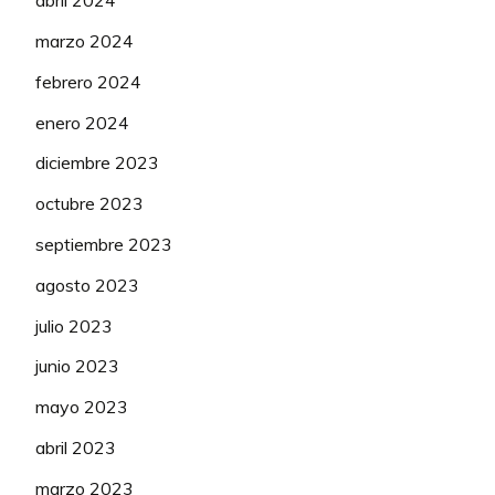
abril 2024
KERN
135
RETEGI Mikel
50
marzo 2024
PHARMA
febrero 2024
KERN
136
URIARTE Diego
50
PHARMA
enero 2024
diciembre 2023
KERN
137
WENZEL Mats
50
PHARMA
octubre 2023
BURGOS
septiembre 2023
141
ALLENO Clement
BURPELLET
50
BH
agosto 2023
julio 2023
BURGOS
142
MACIAS Cesar
BURPELLET
50
junio 2023
BH
mayo 2023
BURGOS
abril 2023
143
DIAZ Jose Manuel
BURPELLET
75
BH
marzo 2023