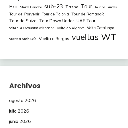
sub-23
Tour
Pro
Tirreno
Strade Bianche
Tour de Flandes
CAJA
Tour de Romandía
Tour del Porvenir
Tour de Polonia
104
LOPEZ Joseba
50
RURAL
Tour de Suiza
Tour Down Under
UAE Tour
Volta Catalunya
Volta ao Algarve
Volta a la Comunitat Valenciana
PENUELA Francisco
CAJA
105
50
WT
vueltas
Joel
RURAL
Vuelta a Burgos
Vuelta a Andalucía
CAJA
106
OTRUBA Jakub
75
RURAL
CAJA
107
VILLAR Iker
50
RURAL
Archivos
111
BAIS Mattia
POLTI
75
112
TERCERO Fernando
POLTI
75
agosto 2026
julio 2026
SEVILLA Diego
113
POLTI
50
Pablo
junio 2026