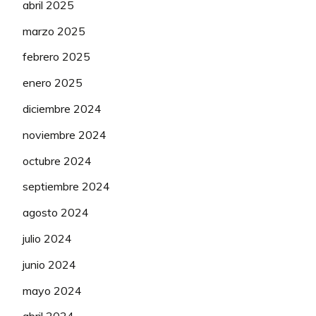
abril 2025
NOVO
125
LOPEZ Juan Jose
50
NORDISK
marzo 2025
NOVO
febrero 2025
126
LOZANO David
75
NORDISK
enero 2025
NOVO
127
POLGA Antonio
50
diciembre 2024
NORDISK
noviembre 2024
KERN
131
AZANZA Ibai
50
octubre 2024
PHARMA
septiembre 2024
KERN
132
AZNAR Hugo
75
PHARMA
agosto 2024
KERN
julio 2024
133
BERRADE Urko
100
PHARMA
junio 2024
KERN
mayo 2024
134
ELOSEGUI Inigo
50
PHARMA