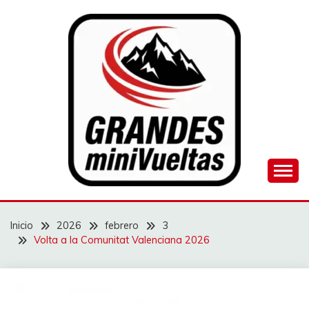
Saltar
al
contenido
Juego de ciclismo masculino y femenino
GRANDES
MINIVUELTAS
Inicio
2026
febrero
3
Volta a la Comunitat Valenciana 2026