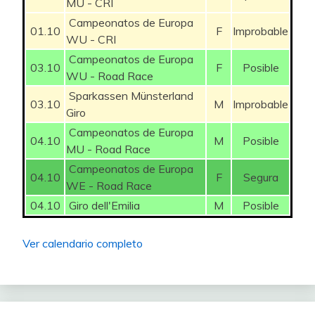
MU - CRI
Campeonatos de Europa
MOVISTAR
01.10
F
Improbable
61
CASTRILLO Pablo
250
WU - CRI
TEAM
Campeonatos de Europa
03.10
F
Posible
GARCIA PIERNA
MOVISTAR
WU - Road Race
62
150
Raul
TEAM
Sparkassen Münsterland
03.10
M
Improbable
Giro
MOVISTAR
63
HESSMANN Michel
75
Campeonatos de Europa
TEAM
04.10
M
Posible
MU - Road Race
MOVISTAR
Campeonatos de Europa
64
OLIVEIRA Nelson
75
04.10
F
Segura
TEAM
WE - Road Race
04.10
Giro dell'Emilia
M
Posible
MOVISTAR
65
ROMEO Ivan
275
TEAM
Ver calendario completo
MOVISTAR
66
UIJTDEBROEKS Cian
200
TEAM
MOVISTAR
67
FORLIN Daniele
50