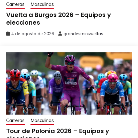
Carreras
Masculinas
7
FELDHOFFER Balint
BAHRAIN
50
Vuelta a Burgos 2026 – Equipos y
11
ALMEIDA Joao
UAE
500
elecciones
GROssSCHARTNER
4 de agosto de 2026
grandesminivueltas
3
12
UAE
125
Felix
13
MAUSS Moritz
UAE
50
14
MCNULTY Brandon
UAE
300
15
PERICAS Adria
UAE
100
16
SOLER Marc
UAE
150
4
VERMEERSCH
17
UAE
100
Florian
Carreras
Masculinas
21
BERNARD Julien
LIDL TREK
75
Tour de Polonia 2026 – Equipos y
GEOGHEGAN HART