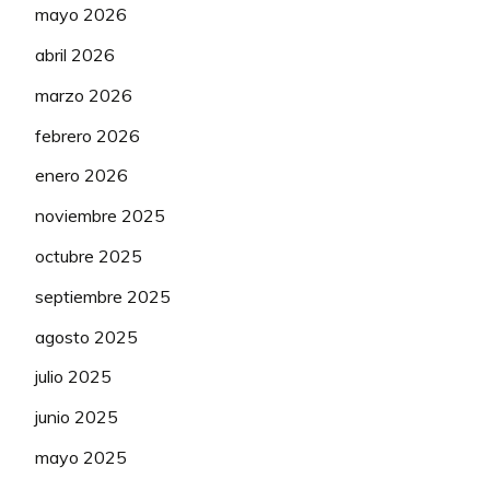
TONELLI
mayo 2026
114
POLTI
75
Alessandro
abril 2026
115
LONARDI Giovanni
POLTI
125
marzo 2026
116
MAESTRI Mirco
POLTI
75
febrero 2026
117
GARCIA Pablo
POLTI
50
enero 2026
noviembre 2025
NOVO
121
ARMITT Hamish
50
NORDISK
octubre 2025
NOVO
septiembre 2025
122
BEADLE Hamish
50
NORDISK
agosto 2025
NOVO
123
BRAND Sam
50
julio 2025
NORDISK
junio 2025
NOVO
124
DAUGE Lucas
50
NORDISK
mayo 2025