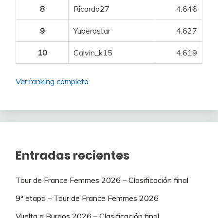
82
BOIVIN Guillaume
NSN
50
8
Ricardo27
4.646
83
GIRMAY Biniam
NSN
225
9
Yuberostar
4.627
84
LOUVEL Matis
NSN
50
10
Calvin_k15
4.619
85
MARTI Pau
NSN
75
Ver ranking completo
86
SHEEHAN Riley
NSN
75
VAN ASBROECK
87
NSN
50
Tom
EUSKALTEL
91
VAN DER TUUK Axel
50
– EUSKADI
Entradas recientes
EUSKALTEL
92
AGIRRE Jon
50
Tour de France Femmes 2026 – Clasificación final
– EUSKADI
9ª etapa – Tour de France Femmes 2026
EUSKALTEL
93
BIZKARRA Mikel
75
– EUSKADI
Vuelta a Burgos 2026 – Clasificación final