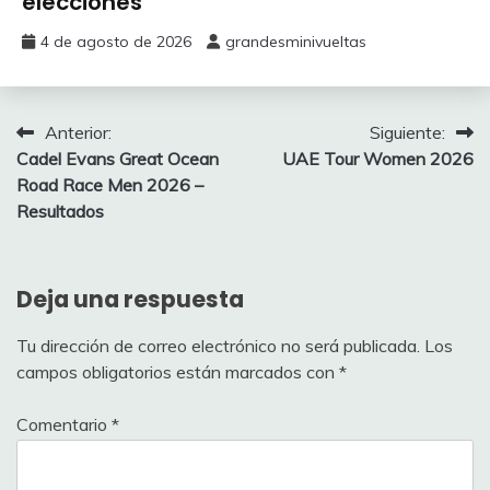
elecciones
22
LIDL TREK
125
Tao
4 de agosto de 2026
grandesminivueltas
23
PEDERSEN Martin
LIDL TREK
50
5
24
MOLLEMA Bauke
LIDL TREK
150
Navegación
Anterior:
Siguiente:
Cadel Evans Great Ocean
UAE Tour Women 2026
SUNEKAER
de
Road Race Men 2026 –
25
NORSGAARD
LIDL TREK
50
entradas
Resultados
Mathias
26
PEDERSEN Mads
LIDL TREK
350
Deja una respuesta
27
VACEK Mathias
LIDL TREK
200
Tu dirección de correo electrónico no será publicada.
Los
31
AUGUST Andrew
INEOS
75
campos obligatorios están marcados con
*
32
FOSS Tobias
INEOS
125
Comentario
*
33
HEIDUK Kim
INEOS
50