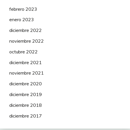
BURGOS
febrero 2023
144
FERNANDEZ Sinuhe
BURPELLET
50
enero 2023
BH
diciembre 2022
BURGOS
145
MAYER Alexandre
BURPELLET
50
noviembre 2022
BH
octubre 2022
BURGOS
diciembre 2021
146
KMINEK Vojtech
BURPELLET
50
BH
noviembre 2021
BURGOS
diciembre 2020
GARCIA PIERNA
147
BURPELLET
75
Carlos
diciembre 2019
BH
diciembre 2018
SOLUTION
151
BONNEU Kamiel
75
TECH NIPPO
diciembre 2017
SOLUTION
152
NENCINI Tommaso
50