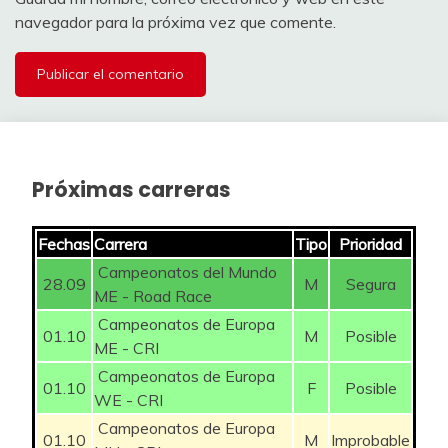
navegador para la próxima vez que comente.
SOUDAL
51
BASTIAENS Ayco
50
QUICK STEP
SOUDAL
52
CRAS Steff
125
QUICK STEP
SOUDAL
53
LAMPAERT Yves
75
QUICK STEP
Próximas carreras
SOUDAL
54
SOENENS Viktor
50
Fechas
Carrera
Tipo
Prioridad
QUICK STEP
Campeonatos del Mundo
28.09
M
Segura
SOUDAL
ME - Road Race
55
VAN GESTEL Dries
100
QUICK STEP
Campeonatos de Europa
01.10
M
Posible
ME - CRI
VERVENNE
SOUDAL
56
50
Campeonatos de Europa
Jonathan
QUICK STEP
01.10
F
Posible
WE - CRI
SOUDAL
Campeonatos de Europa
57
SCHOOFS Jasper
50
01.10
M
Improbable
QUICK STEP