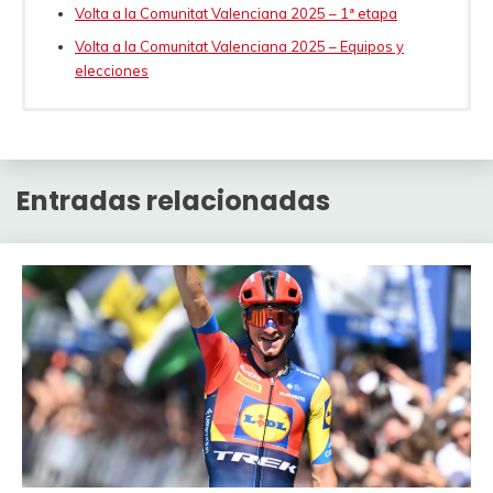
Volta a la Comunitat Valenciana 2025 – 1ª etapa
Volta a la Comunitat Valenciana 2025 – Equipos y
elecciones
1
Código
Ciclista
Equipo
Precio
1
TIBERI Antonio
BAHRAIN
300
Entradas relacionadas
2
ARNDT Nikias
BAHRAIN
75
BRUTTOMESSO
3
BAHRAIN
75
Alberto
4
CARUSO Damiano
BAHRAIN
175
2 (CRI)
5
GOVEKAR Matevz
BAHRAIN
100
PAASSCHENS
6
BAHRAIN
50
Mathijs