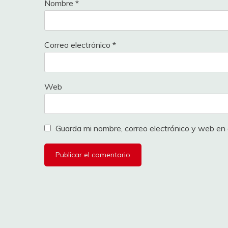
Nombre
*
19
Joserrarodri
20
alfrdjcuak
Correo electrónico
*
21
klapau
22
MartensitaRevenida
Web
23
jomolni
24
Erpakobasket
Guarda mi nombre, correo electrónico y web en
25
Luigi
mostrar completa
26
TOBINTAX
27
Victor1000