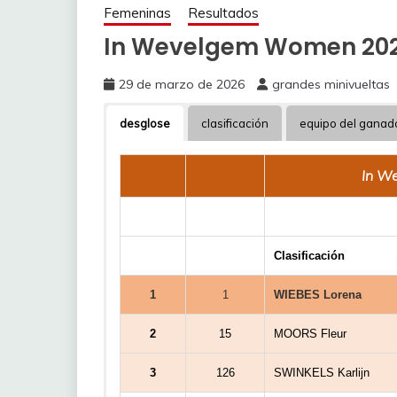
Femeninas
Resultados
In Wevelgem Women 202
29 de marzo de 2026
grandes minivueltas
desglose
clasificación
equipo del ganad
In W
Clasificación
1
1
WIEBES Lorena
2
15
MOORS Fleur
3
126
SWINKELS Karlijn