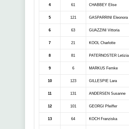
4
61
CHABBEY Elise
5
121
GASPARRINI Eleonora 
6
63
GUAZZINI Vittoria
7
21
KOOL Charlotte
8
81
PATERNOSTER Letizia
9
6
MARKUS Femke
10
123
GILLESPIE Lara
11
131
ANDERSEN Susanne
12
101
GEORGI Pfeiffer
13
64
KOCH Franziska