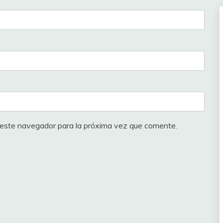
378
30
375
30
375
30
375
30
372
20
366
20
 este navegador para la próxima vez que comente.
357
20
357
20
345
20