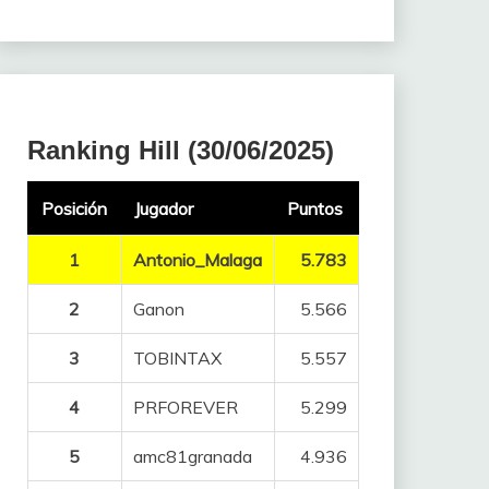
Ranking Hill (30/06/2025)
Posición
Jugador
Puntos
1
Antonio_Malaga
5.783
2
Ganon
5.566
3
TOBINTAX
5.557
4
PRFOREVER
5.299
5
amc81granada
4.936