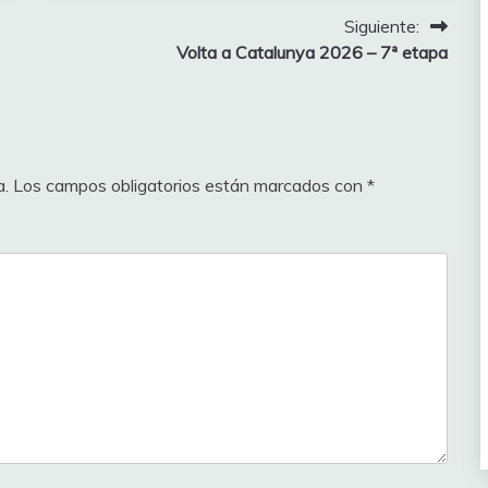
Siguiente:
asificación
Volta a Catalunya 2026 – 7ª etapa
Puntos
(pts Hill)
424
70
420
60
a.
Los campos obligatorios están marcados con
*
417
50
413
40
405
35
402
30
397
30
380
30