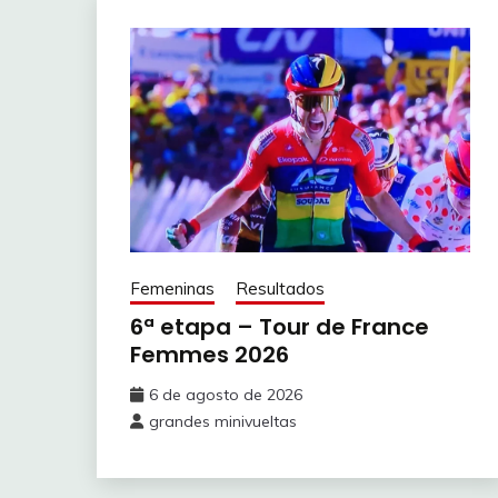
1
yuberostar
WIEBES Lo
2
amc81granada
SWINKELS K
3
Yugo Uds
KOCH Franz
4
Touche amore
GASPARRINI
5
sauber
BÄCKSTED
6
Cana bet
MOORS Fle
Femeninas
Resultados
7
Marhiased
CHABBEY E
6ª etapa – Tour de France
Femmes 2026
8
Monroe bell
6 de agosto de 2026
9
Asacan
grandes minivueltas
10
Eastway