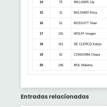
14
75
WILLIAMS Lily
15
11
BALSAMO Elisa
16
31
BOSSUYT Shari
17
116
WOLFF Imogen
18
161
DE CLERCQ Katrijn
19
42
CONSONNI Chiara
20
146
MUL Malwina
Nombre
In Weve
yuberostar
KOOL Charl
Entradas relacionadas
Pos
Jugador
FERGUSON