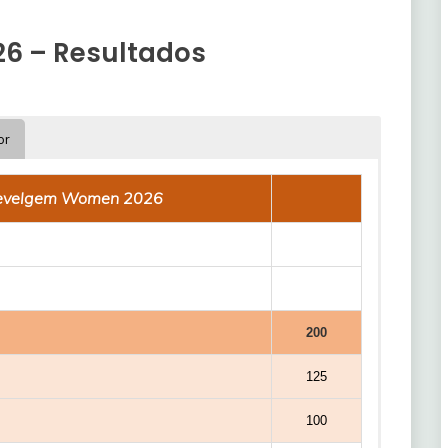
6 – Resultados
or
evelgem Women 2026
200
125
100