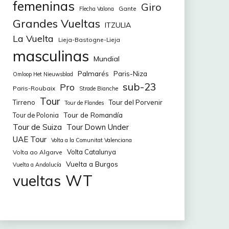
femeninas
Giro
Gante
Flecha Valona
Grandes Vueltas
ITZULIA
La Vuelta
Lieja-Bastogne-Lieja
masculinas
Mundial
Palmarés
Paris-Niza
Omloop Het Nieuwsblad
sub-23
Pro
Paris-Roubaix
Strade Bianche
Tour
Tirreno
Tour del Porvenir
Tour de Flandes
Tour de Romandía
Tour de Polonia
Tour de Suiza
Tour Down Under
UAE Tour
Volta a la Comunitat Valenciana
Volta Catalunya
Volta ao Algarve
Vuelta a Burgos
Vuelta a Andalucía
WT
vueltas