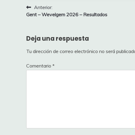
Navegación
Anterior:
cl
Gent – Wevelgem 2026 – Resultados
de
Pos
Jugador
entradas
11
Feringucho
Deja una respuesta
12
walter
Tu dirección de correo electrónico no será publicad
13
Leroy7
Comentario
*
14
Ramirouriol
15
Whiskola
16
aldebaran
17
Adri_Mad
18
ismogo