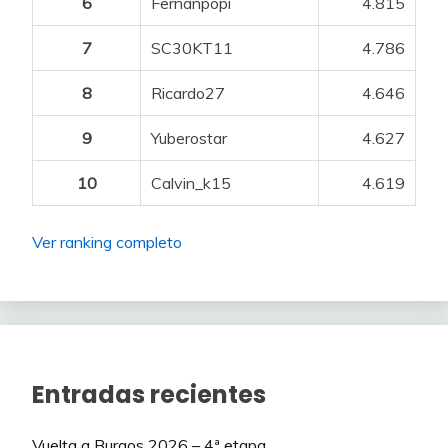
6
Fernanpopi
4.815
60
Botijito
170
2
7
SC30KT11
4.786
61
Arranz
170
2
8
Ricardo27
4.646
62
TOBINTAX
170
2
9
Yuberostar
4.627
63
atp
170
2
10
Calvin_k15
4.619
64
FGUARDIA
167
Ver ranking completo
65
Cid_Campeador
167
66
Dakar
167
67
Paches19
165
68
Dani_cj
165
Entradas recientes
69
kij
165
Vuelta a Burgos 2026 – 4ª etapa