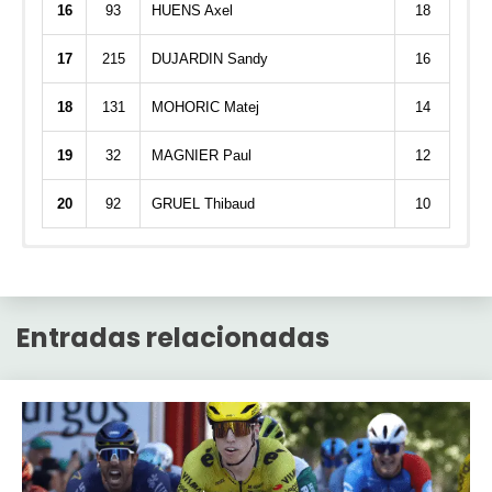
16
93
HUENS Axel
18
17
215
DUJARDIN Sandy
16
18
131
MOHORIC Matej
14
19
32
MAGNIER Paul
12
20
92
GRUEL Thibaud
10
DWARS DOOR VLAANDEREN
Par
TOT
Nombre
Equ
TOP 10
VIS
Entradas relacionadas
LEA
110
Markelfdz
OK
520
11
VAN AERT Wout
(pts
BIK
Pos
Jugador
Puntos
Hill)
VERMEERSCH
1
Markelfdz
520
72
Florian
400
UAE
2
Luigi
460
51
GANNA Filippo
320
INE