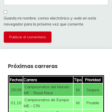
29
Sibaris
226
16
30
Txuki72
225
16
Guarda mi nombre, correo electrónico y web en este
31
Marhiased
225
16
navegador para la próxima vez que comente.
32
iulazia16
225
16
33
AlexGP
222
8
34
Carolo
217
8
Próximas carreras
35
Galba
216
8
36
Josedin
210
8
Fechas
Carrera
Tipo
Prioridad
Campeonatos del Mundo
37
Monroe bell
210
28.09
M
Segura
8
ME - Road Race
Campeonatos de Europa
38
SC30KT11
205
8
01.10
M
Posible
ME - CRI
39
riolon
200
8