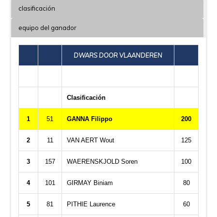
clasificación
equipo del ganador
DWARS DOOR VLAANDEREN
Clasificación
1
51
GANNA Filippo
200
2
11
VAN AERT Wout
125
3
157
WAERENSKJOLD Soren
100
4
101
GIRMAY Biniam
80
5
81
PITHIE Laurence
60