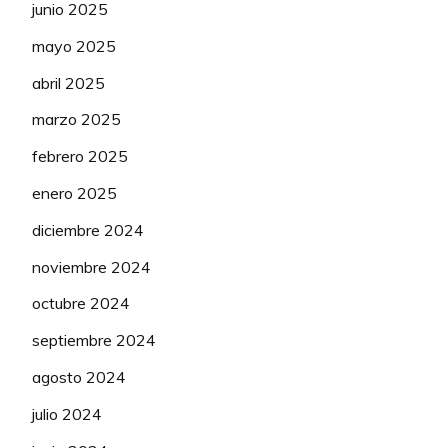
junio 2025
101
Wggomezvpalf
85
mayo 2025
102
Ganon
85
abril 2025
marzo 2025
103
alfrdjcuak
85
febrero 2025
104
JMAZO
82
enero 2025
105
Yugo Uds
82
diciembre 2024
106
Antuan3
82
noviembre 2024
107
elvis vive
80
octubre 2024
septiembre 2024
108
Oso Pinoso
75
agosto 2024
109
Kliel
74
julio 2024
110
SEARIBS
70