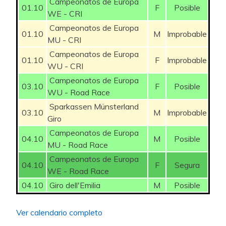
Campeonatos de Europa
01.10
F
Posible
WE - CRI
40
Pingudaa
200
8
Campeonatos de Europa
01.10
M
Improbable
MU - CRI
41
Òmnium
200
8
Campeonatos de Europa
01.10
F
Improbable
42
Balaverde19
196
WU - CRI
8
Campeonatos de Europa
03.10
F
Posible
43
Cana bet
195
8
WU - Road Race
Sparkassen Münsterland
44
Enganyaos
195
8
03.10
M
Improbable
Giro
45
17alvaro98
195
Campeonatos de Europa
8
04.10
M
Posible
MU - Road Race
46
acalin
195
8
Campeonatos de Europa
04.10
F
Segura
WE - Road Race
47
Erpakobasket
191
8
04.10
Giro dell'Emilia
M
Posible
48
TXIN
191
8
Ver calendario completo
49
Amitx
190
8