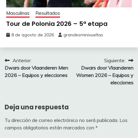
Masculinas
Resultados
(pts
Pos
Jugador
Puntos
Hill)
Tour de Polonia 2026 – 5ª etapa
11
gacaq
365
56
8 de agosto de 2026
grandesminivueltas
12
DavidMugue
325
48
Navegación
Anterior:
Siguiente:
13
MartensitaRevenida
325
48
Dwars door Vlaanderen Men
Dwars door Vlaanderen
de
14
Adriel
300
2026 – Equipos y elecciones
Women 2026 – Equipos y
32
entradas
elecciones
15
769
294
28
16
IBM
292
24
Deja una respuesta
17
pielagense
280
24
Tu dirección de correo electrónico no será publicada.
Los
campos obligatorios están marcados con
*
18
Ramirouriol
276
24