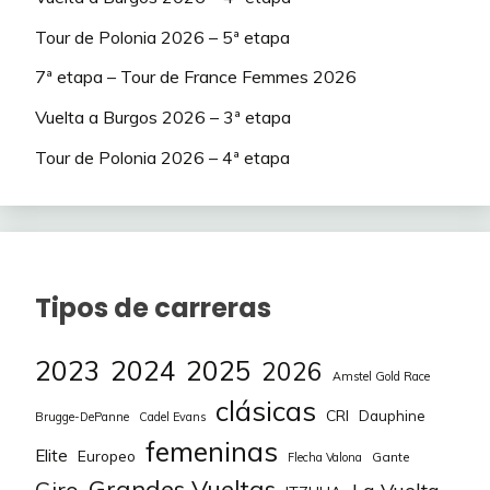
70
Adri_Mad
165
Tour de Polonia 2026 – 5ª etapa
71
jomolni
165
7ª etapa – Tour de France Femmes 2026
72
Asacan
165
Vuelta a Burgos 2026 – 3ª etapa
Tour de Polonia 2026 – 4ª etapa
73
carrelo
165
74
CHEKOS
162
75
shinchan
162
Tipos de carreras
76
Clas cajastur
160
77
maci_sinkope
155
2023
2024
2025
2026
Amstel Gold Race
78
Ratamugre
155
clásicas
CRI
Dauphine
Brugge-DePanne
Cadel Evans
femeninas
79
CesarG
155
Elite
Europeo
Gante
Flecha Valona
Grandes Vueltas
Giro
La Vuelta