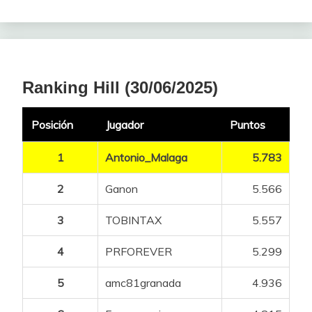
50
aldebaran
190
8
51
Fly
190
8
52
Axel_Pleuger
185
Ranking Hill (30/06/2025)
4
53
Joserrarodri
185
4
Posición
Jugador
Puntos
54
sercarde.92
183
4
1
Antonio_Malaga
5.783
55
Rubomugue95
183
4
2
Ganon
5.566
56
Alsvinn
183
4
3
TOBINTAX
5.557
57
Pacojobacho
175
2
4
PRFOREVER
5.299
58
PRFOREVER
170
2
5
amc81granada
4.936
59
klapau
170
2