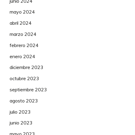
junio 2024
111
Sdhenjoyer
70
mayo 2024
112
Surimi
70
abril 2024
marzo 2024
113
DAVICICLY
52
febrero 2024
114
Yulia Volkova
50
enero 2024
115
DaMaCre
45
diciembre 2023
116
Vandebel
40
octubre 2023
septiembre 2023
agosto 2023
julio 2023
junio 2023
mayo 2023