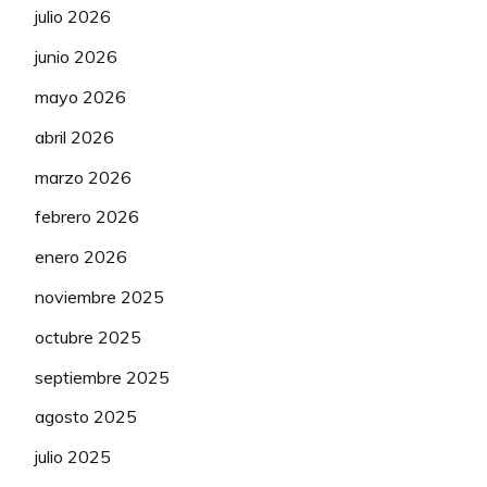
julio 2026
91
De la Penya
125
junio 2026
92
AURIA
125
mayo 2026
abril 2026
93
aalberdi25
125
marzo 2026
94
alo44LFCBB
120
febrero 2026
95
Victor1000
113
enero 2026
96
Pera Mayor
110
noviembre 2025
97
Juank_09
108
octubre 2025
septiembre 2025
98
Leroy7
96
agosto 2025
99
Whiskola
85
julio 2025
100
Winchester
85