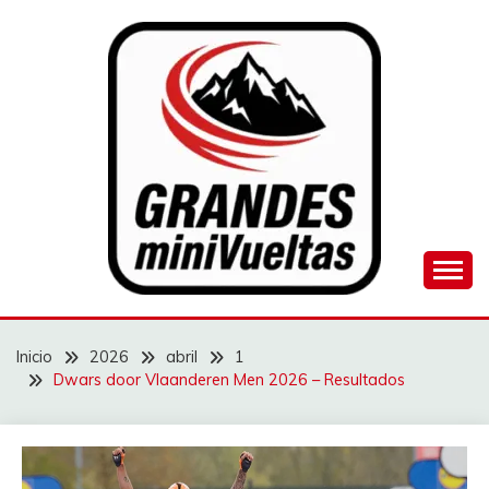
Saltar
al
contenido
Juego de ciclismo masculino y femenino
GRANDES
MINIVUELTAS
Inicio
2026
abril
1
Dwars door Vlaanderen Men 2026 – Resultados