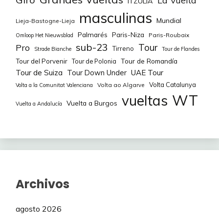
ITZULIA
80
Nikola Sarcevic
155
masculinas
Mundial
Lieja-Bastogne-Lieja
81
Sara Joel nil
155
Palmarés
Paris-Niza
Paris-Roubaix
Omloop Het Nieuwsblad
sub-23
Tour
Pro
82
sauber
155
Tirreno
Strade Bianche
Tour de Flandes
Tour de Romandía
Tour del Porvenir
Tour de Polonia
83
Baldomero
151
Tour de Suiza
Tour Down Under
UAE Tour
Volta Catalunya
Volta ao Algarve
Volta a la Comunitat Valenciana
84
Eastway
147
WT
vueltas
Vuelta a Burgos
Vuelta a Andalucía
85
Feringucho
147
86
yuberostar
145
87
Papadopoulos
143
88
JKidd
135
Archivos
89
DeliriumTremens
135
agosto 2026
90
Touche amore
125