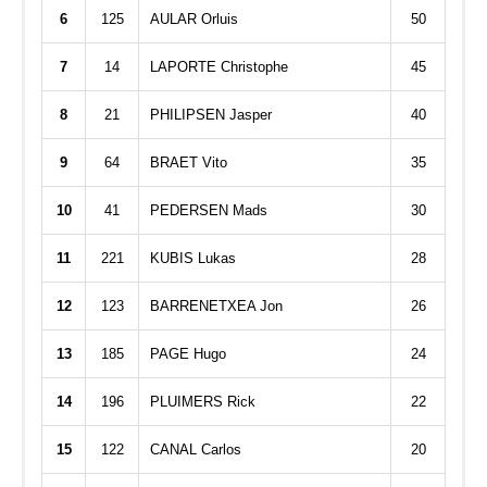
6
125
AULAR Orluis
50
7
14
LAPORTE Christophe
45
8
21
PHILIPSEN Jasper
40
9
64
BRAET Vito
35
10
41
PEDERSEN Mads
30
11
221
KUBIS Lukas
28
12
123
BARRENETXEA Jon
26
13
185
PAGE Hugo
24
14
196
PLUIMERS Rick
22
15
122
CANAL Carlos
20