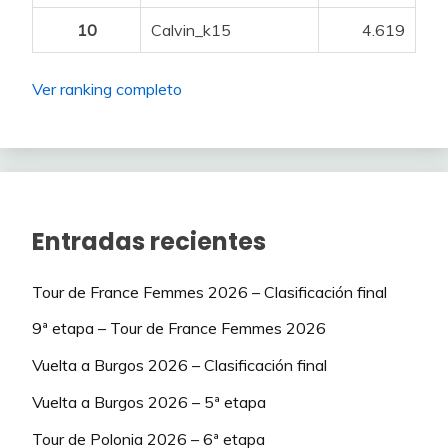
10
Calvin_k15
4.619
DEGENKOLB John
100
DVERSNES LAVIK
1,0%
100
1
Fredrik
ACKERMANN Pascal
200
Ver ranking completo
1,0%
HERREGODTS Rune
100
1
CHAMBERLAIN
Oscar
50
1,0%
STORK Florian
100
1
1,0%
VAN DEN BROEK Frank
100
1
Entradas recientes
1,0%
BIESTERBOS Frits
75
1
alo44LFCBB
1,0%
EENKHOORN Pascal
75
1
Tour de France Femmes 2026 – Clasificación final
ANDRESEN Tobias
9ª etapa – Tour de France Femmes 2026
1,0%
ENGELHARDT Felix
75
1
Lund
550
Vuelta a Burgos 2026 – Clasificación final
1,0%
FOSS Tobias
ACKERMANN Pascal
75
200
1
Vuelta a Burgos 2026 – 5ª etapa
TESFATSION Natnael
125
1,0%
GLIVAR Gal
75
1
Tour de Polonia 2026 – 6ª etapa