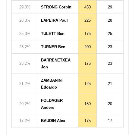
29,3%
STRONG Corbin
450
29
28,3%
LAPEIRA Paul
225
28
25,3%
TULETT Ben
175
25
23,2%
TURNER Ben
200
23
BARRENETXEA
23,2%
175
23
Jon
ZAMBANINI
21,2%
125
21
Edoardo
FOLDAGER
20,2%
150
20
Anders
17,2%
BAUDIN Alex
175
17