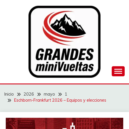
Saltar
al
contenido
Juego de ciclismo masculino y femenino
GRANDES
MINIVUELTAS
Inicio
2026
mayo
1
Eschborn-Frankfurt 2026 – Equipos y elecciones