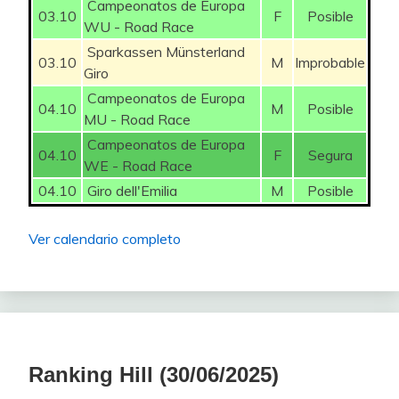
Campeonatos de Europa
3,0%
SUTTERLIN Jasha
50
3
03.10
F
Posible
WU - Road Race
AlexGP
Sparkassen Münsterland
2,0%
POLITT Nils
150
2
03.10
M
Improbable
Giro
ANDRESEN Tobias
2,0%
VENTURINI Clement
125
2
Lund
550
Campeonatos de Europa
04.10
M
Posible
MU - Road Race
2,0%
HOFSTETTER Hugo
100
2
CORT Magnus
300
Campeonatos de Europa
04.10
F
Segura
WE - Road Race
2,0%
KOPECKY Matyas
100
2
LAURANCE Axel
275
04.10
Giro dell'Emilia
M
Posible
2,0%
PESCADOR Diego
100
2
DEL GROSSO Tibor
225
Ver calendario completo
2,0%
PLOWRIGHT Jensen
VERSTRYNGE Emiel
100
200
2
MEURISSE Xandro
50
2,0%
AZPARREN Xabier Mikel
75
2
REX Tim
50
2,0%
LABROSSE Jordan
75
2
HOFSTETTER Hugo
100
2,0%
OMRZEL Jakob
75
2
Ranking Hill (30/06/2025)