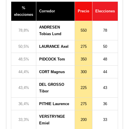
%
Corredor
Precio
Elecciones
elecciones
ANDRESEN
78,8%
550
78
Tobias Lund
50,5%
LAURANCE Axel
275
50
48,5%
PIDCOCK Tom
350
48
44,4%
CORT Magnus
300
44
DEL GROSSO
43,4%
225
43
Tibor
36,4%
PITHIE Laurence
275
36
VERSTRYNGE
33,3%
200
33
Emiel