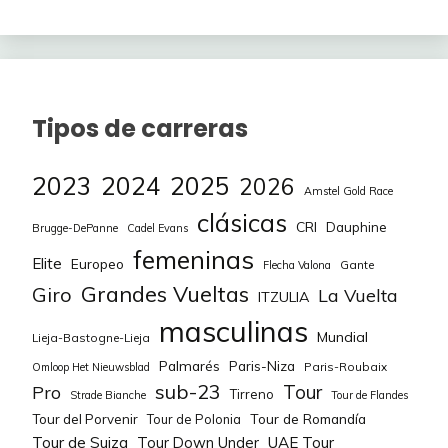
DEGENKOLB John
100
KOLZE CHANGIZI
1,0%
75
1
Sebastian
JAKOBSEN Fabio
100
1,0%
LOOCKX Lander
75
1
DAINESE Alberto
100
Tipos de carreras
1,0%
MARTI Pau
75
1
STRONG Corbin
450
1,0%
NEILANDS Krists
75
1
2023
2024
2025
2026
WALSCHEID Max
100
Amstel Gold Race
1,0%
OLIVEIRA Rui
75
1
clásicas
CRI
Dauphine
PITHIE Laurence
275
Brugge-DePanne
Cadel Evans
femeninas
1,0%
PORTER Rudy
75
1
Elite
Europeo
Gante
Flecha Valona
Grandes Vueltas
Giro
La Vuelta
ITZULIA
1,0%
ROTA Lorenzo
75
1
masculinas
Mundial
Lieja-Bastogne-Lieja
1,0%
SVARRE Tobias
75
1
amc81granada
Palmarés
Paris-Niza
Paris-Roubaix
Omloop Het Nieuwsblad
sub-23
Tour
Pro
1,0%
WANDAHL Frederik
75
1
Tirreno
Strade Bianche
Tour de Flandes
ANDRESEN Tobias
Tour de Romandía
Tour del Porvenir
Tour de Polonia
Lund
550
1,0%
BASTIAENS Ayco
50
1
Tour de Suiza
Tour Down Under
UAE Tour