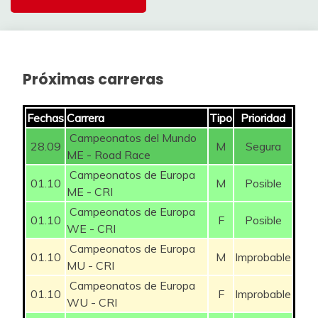
PIDCOCK Tom
350
3,0%
VALGREN Michael
125
3
CORT Magnus
300
3,0%
BARRE Louis
100
3
TURNER Ben
200
Próximas carreras
3,0%
COVI Alessandro
100
3
LAURANCE Axel
275
3,0%
DEGENKOLB John
100
3
Fechas
Carrera
Tipo
Prioridad
DEL GROSSO Tibor
225
Campeonatos del Mundo
3,0%
MIQUEL Pau
100
3
28.09
M
Segura
ME - Road Race
FOLDAGER Anders
150
3,0%
DEBRUYNE Ramses
75
3
Campeonatos de Europa
01.10
M
Posible
ME - CRI
TULETT Ben
175
3,0%
REMIJN Senna
75
3
Campeonatos de Europa
01.10
F
Posible
HOBBS Noah
125
WE - CRI
3,0%
ZIJLAARD Maikel
75
3
Campeonatos de Europa
01.10
M
Improbable
VERSTRYNGE Emiel
200
MU - CRI
3,0%
LOLAND Sakarias Koller
50
3
Campeonatos de Europa
01.10
F
Improbable
3,0%
STEWART Jake
50
3
WU - CRI