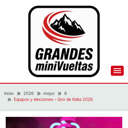
Saltar
al
contenido
Juego de ciclismo masculino y femenino
GRANDES
MINIVUELTAS
Inicio
2026
mayo
8
Equipos y elecciones – Giro de Italia 2026