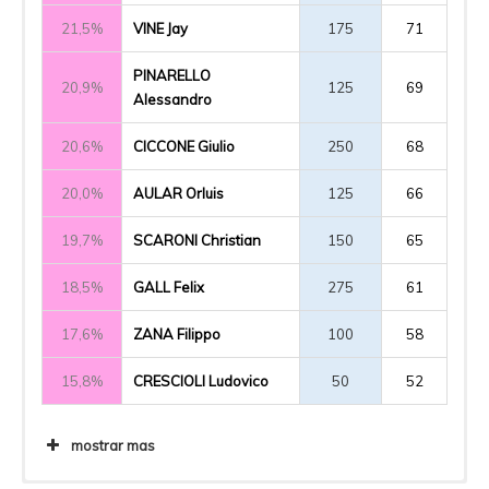
21,5%
VINE Jay
175
71
PINARELLO
20,9%
125
69
Alessandro
20,6%
CICCONE Giulio
250
68
20,0%
AULAR Orluis
125
66
19,7%
SCARONI Christian
150
65
18,5%
GALL Felix
275
61
17,6%
ZANA Filippo
100
58
15,8%
CRESCIOLI Ludovico
50
52
mostrar mas
14,5%
BERNAL Egan
225
48