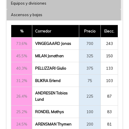
Equipos y divisiones
Ascensos y bajas
%
Corredor
Precio
Elecc.
73,6%
VINGEGAARD Jonas
700
243
45,5%
MILAN Jonathan
325
150
40,3%
PELLIZZARI Giulio
375
133
31,2%
BLIKRA Erlend
75
103
ANDRESEN Tobias
26,4%
225
87
Lund
25,2%
RONDEL Mathys
100
83
24,5%
ARENSMAN Thymen
200
81