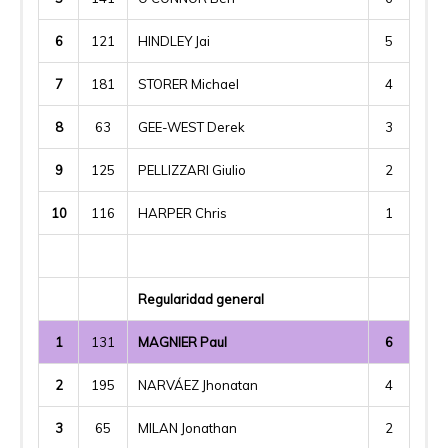
6
121
HINDLEY Jai
5
7
181
STORER Michael
4
8
63
GEE-WEST Derek
3
9
125
PELLIZZARI Giulio
2
10
116
HARPER Chris
1
Regularidad general
1
131
MAGNIER Paul
6
2
195
NARVÁEZ Jhonatan
4
3
65
MILAN Jonathan
2