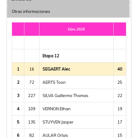
Otras informaciones
Giro 2026
Etapa 12
1
16
SEGAERT Alec
40
2
72
AERTS Toon
25
3
227
SILVA Guillermo Thomas
22
4
109
VERNON Ethan
19
5
135
STUYVEN Jasper
17
6
82
AULAR Orluis
15