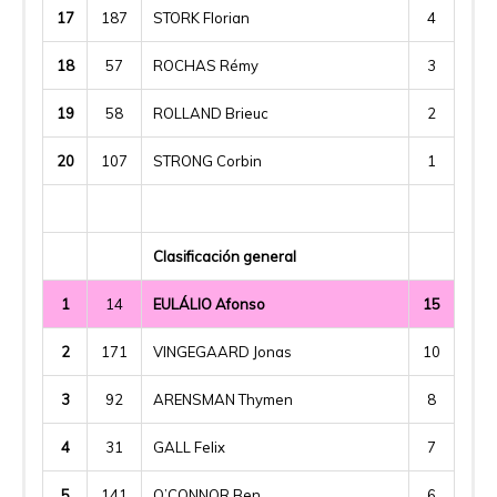
17
187
STORK Florian
4
18
57
ROCHAS Rémy
3
19
58
ROLLAND Brieuc
2
20
107
STRONG Corbin
1
Clasificación general
1
14
EULÁLIO Afonso
15
2
171
VINGEGAARD Jonas
10
3
92
ARENSMAN Thymen
8
4
31
GALL Felix
7
5
141
O’CONNOR Ben
6