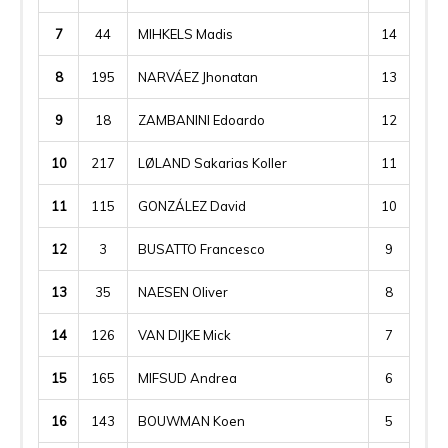
7
44
MIHKELS Madis
14
8
195
NARVÁEZ Jhonatan
13
9
18
ZAMBANINI Edoardo
12
10
217
LØLAND Sakarias Koller
11
11
115
GONZÁLEZ David
10
12
3
BUSATTO Francesco
9
13
35
NAESEN Oliver
8
14
126
VAN DIJKE Mick
7
15
165
MIFSUD Andrea
6
16
143
BOUWMAN Koen
5