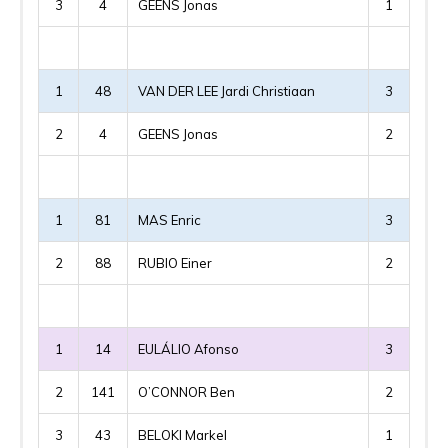
3
4
GEENS Jonas
1
1
48
VAN DER LEE Jardi Christiaan
3
2
4
GEENS Jonas
2
1
81
MAS Enric
3
2
88
RUBIO Einer
2
1
14
EULÁLIO Afonso
3
2
141
O’CONNOR Ben
2
3
43
BELOKI Markel
1