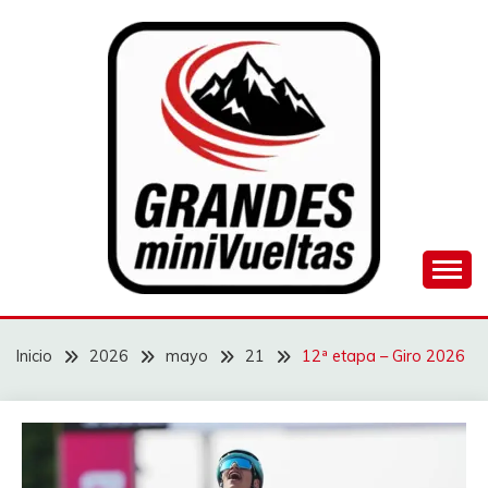
Saltar
al
contenido
Juego de ciclismo masculino y femenino
GRANDES
MINIVUELTAS
Inicio
2026
mayo
21
12ª etapa – Giro 2026