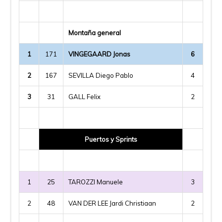
Montaña general
1
171
VINGEGAARD Jonas
6
2
167
SEVILLA Diego Pablo
4
3
31
GALL Felix
2
Puertos y Sprints
1
25
TAROZZI Manuele
3
2
48
VAN DER LEE Jardi Christiaan
2