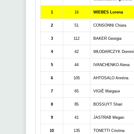
1
16
WIEBES Lorena
2
51
CONSONNI Chiara
3
112
BAKER Georgia
4
42
WŁODARCZYK Domini
5
44
IVANCHENKO Alena
6
105
AHTOSALO Anniina
7
65
VIGIÉ Margaux
8
85
BOSSUYT Shari
9
41
JASTRAB Megan
10
135
TONETTI Cristina