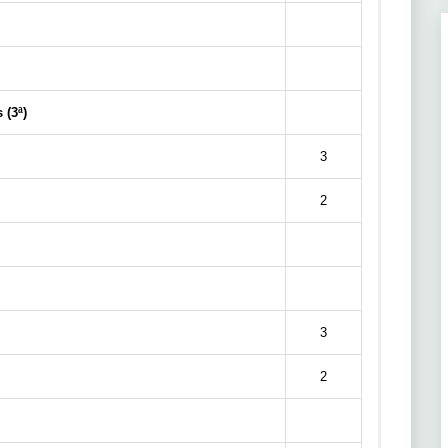
 (3ª)
3
2
3
2