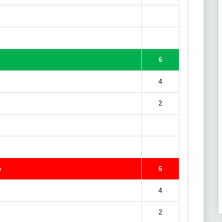
6
4
2
e
6
4
2