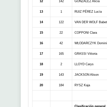
12
142
GONZÁLEZ Alicia
13
1
RUIZ PÉREZ Lucía
14
122
VAN DER WOLF Babet
15
22
COPPONI Clara
16
42
WŁODARCZYK Domini
17
165
GRASSI Vittoria
18
2
LLOYD Carys
19
143
JACKSON Alison
20
184
RYSZ Kaja
Clasificación general