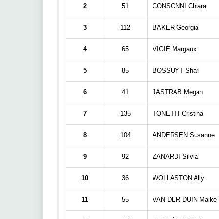
2
51
CONSONNI Chiara
3
112
BAKER Georgia
4
65
VIGIÉ Margaux
5
85
BOSSUYT Shari
6
41
JASTRAB Megan
7
135
TONETTI Cristina
8
104
ANDERSEN Susanne
9
92
ZANARDI Silvia
10
36
WOLLASTON Ally
11
55
VAN DER DUIN Maike