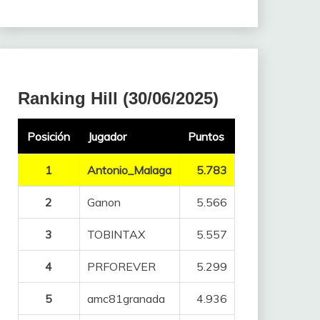
Ranking Hill (30/06/2025)
Posición
Jugador
Puntos
1
Antonio_Malaga
5.783
2
Ganon
5.566
3
TOBINTAX
5.557
4
PRFOREVER
5.299
5
amc81granada
4.936