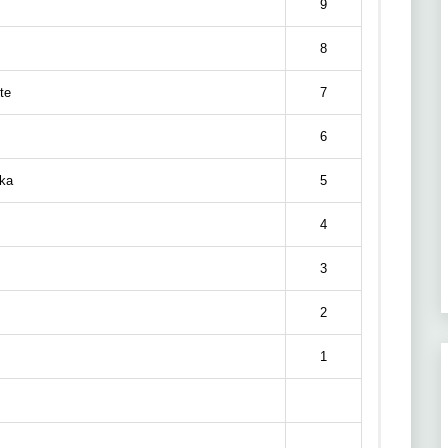
9
8
te
7
6
ka
5
4
3
2
1