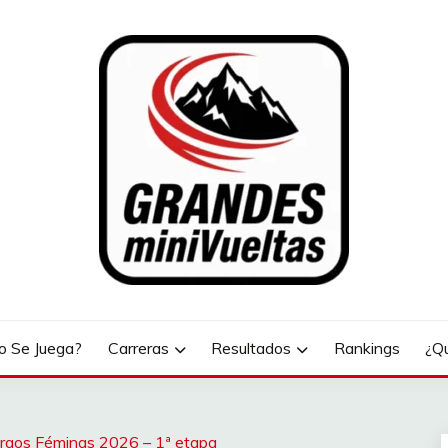
LTAS
 Se Juega?
Carreras
Resultados
Rankings
¿Q
urgos Féminas 2026 – 1ª etapa