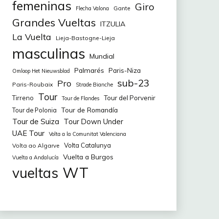
femeninas
Giro
Gante
Flecha Valona
Grandes Vueltas
ITZULIA
La Vuelta
Lieja-Bastogne-Lieja
masculinas
Mundial
Palmarés
Paris-Niza
Omloop Het Nieuwsblad
sub-23
Pro
Paris-Roubaix
Strade Bianche
Tour
Tirreno
Tour del Porvenir
Tour de Flandes
Tour de Romandía
Tour de Polonia
Tour de Suiza
Tour Down Under
UAE Tour
Volta a la Comunitat Valenciana
Volta Catalunya
Volta ao Algarve
Vuelta a Burgos
Vuelta a Andalucía
WT
vueltas