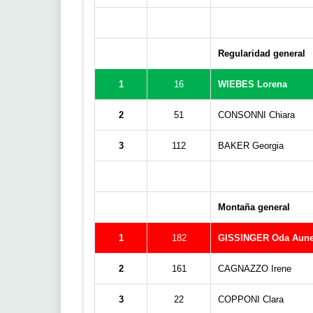
Regularidad general
1
16
WIEBES Lorena
2
51
CONSONNI Chiara
3
112
BAKER Georgia
Montaña general
1
182
GISSINGER Oda Aun
2
161
CAGNAZZO Irene
3
22
COPPONI Clara