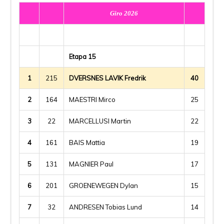
Giro 2026
Etapa 15
1
215
DVERSNES LAVIK Fredrik
40
2
164
MAESTRI Mirco
25
3
22
MARCELLUSI Martin
22
4
161
BAIS Mattia
19
5
131
MAGNIER Paul
17
6
201
GROENEWEGEN Dylan
15
7
32
ANDRESEN Tobias Lund
14