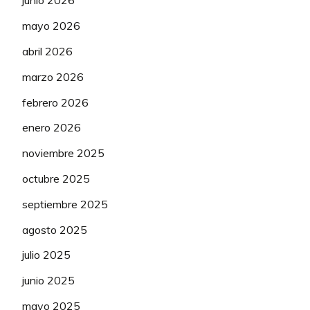
junio 2026
VAN GESTEL Dries
50
11
75
De la Penya
(5ª)
783
6
mayo 2026
99
Capitanix
(3ª)
46
HUENS Axel
50
10
abril 2026
76
Elamo46
(1ª)
782
-7
100
Dwyane_3
(5ª)
46
WARBASSE Larry
50
10
marzo 2026
77
SC30KT11
(1ª)
782
-7
101
Killer Ruiz
(5ª)
46
febrero 2026
SOLER Marc
125
9
78
Boibi 2
(3ª)
782
-1
102
Amitx
(1ª)
45
enero 2026
NAESEN Oliver
75
8
79
Calamaro
(1ª)
779
40
103
Asacan
(1ª)
45
noviembre 2025
MIFSUD Andrea
50
8
80
Zaragozacb
(1ª)
778
-9
octubre 2025
104
More7
(1ª)
45
PALETTI Luca
50
8
81
jrbjugon23
(2ª)
775
-9
septiembre 2025
105
Allez Ale
(2ª)
45
ROCHAS Rémy
50
8
agosto 2025
82
Amc81granada
(2ª)
770
4
106
Banco di Málaga
(6ª)
45
GARCÍA CORTINA Iván
75
7
julio 2025
83
Vandebel
(3ª)
770
-4
107
George
(6ª)
45
junio 2025
BARTA Will
50
7
84
Shuttlesworth
(4ª)
766
-8
108
SanIker
(1ª)
44
mayo 2025
STANNARD Robert
50
7