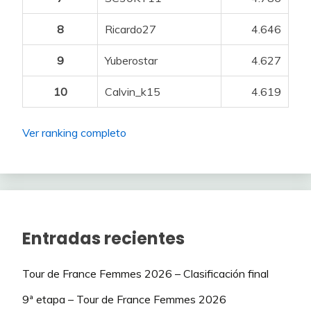
-2
67
Alsvinn
(1ª)
51
54
VDRVM
26
50
JMazo
23
46
Martillo21
24
53
Trasgus.
493
PLOWRIGHT Jensen
75
26
49
Pertxin
497
-2
45
RuboMugue95
479
-2
-3
8
Ricardo27
4.646
44
Torressss
(1ª)
832
1
68
Orkatz96
(1ª)
51
55
Hill
25
51
Pertxin
23
47
Advenedizo
23
54
Fol27
475
BLIKRA Erlend
75
25
50
SEARIBS
497
0
46
Soyer
453
2
-2
45
Milosscorpio
(2ª)
830
9
Yuberostar
4.627
3
69
Batpower
(3ª)
51
56
Trasgus.
21
52
Wapimach Bike
23
48
Espardenyeta
23
55
Grit Enver
455
MOZZATO Luca
75
25
51
LushSplit
487
0
47
Martillo21
450
0
-2
46
Davidcervera
(3ª)
830
10
Calvin_k15
4.619
3
70
Cid Campeador
(1ª)
50
57
Gordopajero
18
53
ROS
22
49
Toni Bas
22
56
Pepet76
437
BUSATTO Francesco
50
24
52
DonVito
486
1
48
sdhenjoyer
450
-2
4
47
Falcao maravillao
(3ª)
830
-10
71
Axel Pleuger
(2ª)
50
58
Caneloff
17
Ver ranking completo
54
AntonioJesus_Huelin
21
50
acalin
21
57
papadopoulos
427
KUSS Sepp
150
22
53
Cobras
471
2
49
OKE
443
0
-1
48
Simpaorfritz
(4ª)
830
5
72
Slayeru
(2ª)
50
59
Dirk Nowitzki_
16
55
Cobras
21
51
Andresc92
21
58
Caneloff
426
CAVAGNA Rémi
75
22
54
Lidialidia
465
-2
50
Toni Bas
436
4
-1
49
Sara Joel Nil
(4ª)
828
-13
73
Exxco
(3ª)
50
60
Furgen
14
56
DonVito
21
52
Soyer
21
59
Dirk Nowitzki_
420
DE LA CRUZ David
75
22
55
Rebekin
465
-1
51
Juan Carlos Vásquez
432
-1
-4
50
Yuberostar
(1ª)
827
-6
74
Ganon15
(1ª)
49
57
Rebekin
21
53
Lynott
20
60
Furgen
362
SOBRERO Matteo
75
22
56
wggomezvpalf
455
0
52
Kirintal
409
-1
Entradas recientes
-1
51
Kliel
(3ª)
826
3
75
Erpakobasket
(2ª)
49
58
Marcusvicius
20
54
Joni•
17
GUALDI Simone
75
21
57
ROS
439
53
patyypaty
393
-1
1
52
DaMaCre
(2ª)
825
-5
Tour de France Femmes 2026 – Clasificación final
76
walter
(2ª)
49
59
Peña kikilias
19
55
MalKarma
15
BOUWMAN Koen
75
19
58
Marcusvicius
425
54
Maci_sinkope
386
-1
2
53
Yugo Uds
(1ª)
822
9ª etapa – Tour de France Femmes 2026
-2
77
Choni_ds
(3ª)
49