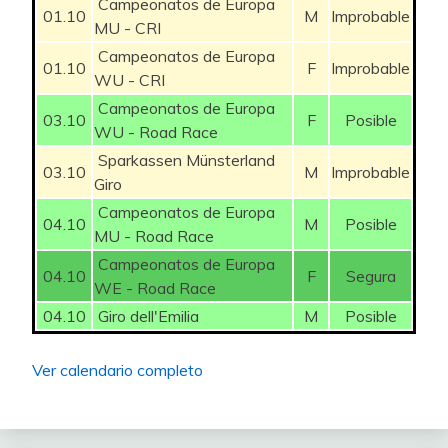
45
Isra_r4
35
Campeonatos de Europa
41
Nailug20
35
46
De la Penya
(5ª)
55
37
DavidMugue
36
33
Korras
32
44
Dakar
704
29
Josedin
36
40
Nodoubt
672
25
Iulazia16
35
01.10
M
Improbable
-1
36
Xagutxo
651
-1
32
Dr. Hannibal
623
3
TURNER Ben
100
39
28
Angelbauer15
641
Davidcjr
5ª división
0
24
Txetxu
578
-6
MU - CRI
-3
23
Contatroll
(2ª)
887
-2
46
kaladin
35
42
Pera Mayor
35
47
Pingudaa
(5ª)
55
38
Dani_cj
35
34
Sara Joel Nil
32
45
Ganon15
688
Campeonatos de Europa
30
Laturn
36
41
Aldebaran
666
26
Korerans
35
2
37
Capitanix
650
0
33
Arranz
622
-1
BJERG Mikkel
75
39
29
Berenice Reina
628
Killer Ruiz
5ª división
-3
01.10
F
Improbable
25
Banco di Málaga
575
-2
1
24
Phosk
(5ª)
876
WU - CRI
3
47
Pacojobacho
35
43
Vanderjaime
35
48
Groucheste
(6ª)
55
39
Elvis Vive
35
35
Omar Little
31
46
Calvin_k15
684
31
Josu93
35
42
ABQuillo
663
27
Whiskola
35
-1
38
Dani_cj
649
1
34
AURIA
618
Campeonatos de Europa
-3
GROENEWEGEN Dylan
175
37
30
chekos
627
Pou
5ª división
-3
26
Lynott
571
0
-6
03.10
F
Posible
25
Korerans
(6ª)
870
-2
48
Ricardo27
32
WU - Road Race
44
Arokh
30
49
Amc81granada
(2ª)
54
40
Luigi
35
36
Ximdinho
31
47
kaladin
682
32
RIDJO
34
43
Yosoycarpanta
660
28
Jomolni
33
-1
39
axi2332
635
2
35
C Bernette
609
-1
HARPER Chris
100
37
31
769
624
sauber
5ª división
1
27
Buffy71
566
1
-2
Sparkassen Münsterland
26
Monica
(1ª)
863
2
03.10
M
Improbable
49
Dakar
28
45
PRFOREVER
29
50
Galba
(4ª)
54
41
Sibaris
33
37
Arranz
30
Giro
48
Pinot Noir
675
33
Adrimarco
33
44
Kraig170
658
29
Javitto
32
0
40
Deivyt
627
-4
36
Knicklinarense
608
-3
ULISSI Diego
100
37
32
RIDJO
624
Buffy71
6ª división
-1
28
AlexJorlo16
563
-3
-1
27
Gomez99
(1ª)
862
Campeonatos de Europa
-3
50
Gomez99
28
46
Joserrarodri
28
51
Jraga
(1ª)
53
42
angloma
30
04.10
M
Posible
38
Carmomilla
30
49
Pacojobacho
604
34
Kjelling18
33
45
PRFOREVER
652
30
Buffy71
31
0
41
Young Thunder
621
-1
37
Tsubasa
596
MU - Road Race
1
CARUSO Damiano
150
35
33
Thor
619
Martí Graells
6ª división
0
29
Adriel
554
7
4
28
Fernanpopi
(1ª)
861
-2
47
Klapau
28
52
txuki72
(3ª)
53
Campeonatos de Europa
43
Belrus
30
39
Clarkson
30
50
Amitx
590
35
Bolachao
31
46
Elgamer1
644
31
Filiprim
31
0
04.10
F
Segura
42
Belrus
619
0
38
Oso Pinoso
590
-1
RUBIO Einer
125
35
34
Juank_09
606
0
30
Jerola
550
0
WE - Road Race
-7
29
Exxco
(3ª)
861
4
48
Sendros
28
53
CesarG
(4ª)
53
44
Dani_romero
30
40
Fol27
30
36
Hec_91
31
04.10
Giro dell'Emilia
M
Posible
47
Fly
632
32
l.goikoetxea
30
43
Dani_romero
597
0
39
Carolo
572
1
LONARDI Giovanni
100
35
35
Laturn
596
0
31
Pitu
550
-2
-2
30
L.Alberto7
(3ª)
858
2
49
John Starks
27
54
Marhiased
(4ª)
53
45
Goupri
30
41
Hispano
30
37
Thorontir
31
48
Sercarde.92
618
33
Pitu
30
44
Rajesh
596
0
40
Mallory
568
-1
GAROFOLI Gianmarco
75
34
36
Surimi
593
0
Ver calendario completo
32
Òmnium
549
3
0
31
Unicaja THE BEST
(3ª)
852
8
50
Kraig170
24
55
SonnyCorleone
(4ª)
53
46
Petrovic100
30
42
Icicam
30
38
Txistulari
31
49
Manzano paga la coca
597
34
rockrider
30
45
txuki72
587
0
41
Marhiased
561
2
KULSET Johannes
100
32
37
Fractals
586
4
33
Er_kntabru
547
5
-2
32
P4chuli4
(1ª)
850
3
56
alo44LFCBB
(5ª)
53
47
Deivyt
26
43
Knicklinarense
30
39
Don Pauu
30
50
(chamaco)
529
35
Fardo de Móstoles
29
46
Choni_ds
583
0
0