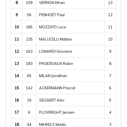
8
109
VERNON Ethan
13
9
56
PENHOËT Paul
12
10
185
MOZZATO Luca
11
11
225
MALUCELLI Matteo
10
12
163
LONARDI Giovanni
9
13
183
FROIDEVAUX Robin
8
14
65
MILAN Jonathan
7
15
142
ACKERMANN Pascal
6
16
16
SEGAERT Alec
5
17
6
PLOWRIGHT Jensen
4
18
44
MIHKELS Madis
3