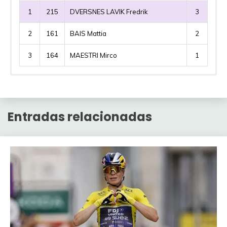
1
215
DVERSNES LAVIK Fredrik
3
2
161
BAIS Mattia
2
3
164
MAESTRI Mirco
1
1ª división
Corredores por puntos
Etapa 15
Pos
Jugador
División
Puntos
Entradas relacionadas
etapa
Corredor
Precio
Puntos
1
Il Bello
(6ª)
95
Etapa 15
VINGEGAARD Jonas
700
318
general
2
Calamaro
(1ª)
93
Pos
Jugador
Puntos
EULÁLIO Afonso
100
238
General
2ª división
3
Thor
(5ª)
90
1
Calamaro
93
MAGNIER Paul
200
223
(dif)
Pos
Jugador
Puntos
4
Enganyaos
(2ª)
86
2
Kantauri
79
etapa
NARVÁEZ Jhonatan
125
194
1
TOBINTAX
1072
0
5
Dante
(5ª)
85
3
ljluisja
72
Etapa 15
GALL Felix
275
175
2
Sherley
1040
0