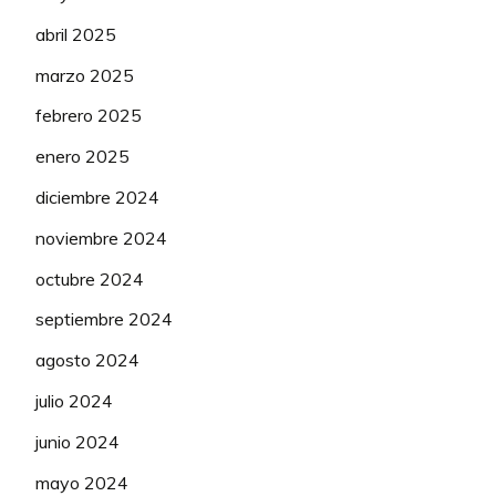
85
Galba
(4ª)
764
6
109
Atp
(2ª)
44
abril 2025
VAN DIJKE Mick
50
7
86
Joseflo1983
(1ª)
762
1
marzo 2025
110
Winchester
(2ª)
44
MORGADO António
100
6
87
Prozacteam
(3ª)
762
febrero 2025
-5
111
Ricard_mv
(3ª)
44
ZANA Filippo
100
6
enero 2025
88
Markelfdz
(1ª)
760
1
112
Avery Bradley
(5ª)
44
FLYNN Sean
50
6
diciembre 2024
89
Balaverde19
(2ª)
760
-4
113
Kij
(5ª)
44
noviembre 2024
JACOBS Johan
50
6
90
Toxic-reus
(1ª)
759
26
114
the_answer_3_76ers
(5ª)
44
octubre 2024
SVESTAD-BÅRDSENG Embret
50
6
91
Coma
(3ª)
755
-3
115
Yugo Uds
(1ª)
43
septiembre 2024
GEENS Jonas
50
5
92
padovan0
(3ª)
755
12
agosto 2024
116
Balaverde19
(2ª)
43
MÜHLBERGER Gregor
50
4
93
Gatipollo
(2ª)
753
julio 2024
-3
117
DaMaCre
(2ª)
43
PESENTI Thomas
50
4
junio 2024
94
ljluisja
(1ª)
749
32
118
Gatipollo
(2ª)
43
TONELLI Alessandro
75
3
mayo 2024
95
Jaimeguada
(3ª)
749
26