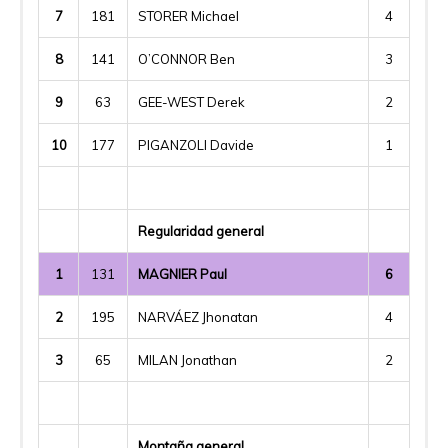
7
181
STORER Michael
4
8
141
O’CONNOR Ben
3
9
63
GEE-WEST Derek
2
10
177
PIGANZOLI Davide
1
Regularidad general
1
131
MAGNIER Paul
6
2
195
NARVÁEZ Jhonatan
4
3
65
MILAN Jonathan
2
Montaña general