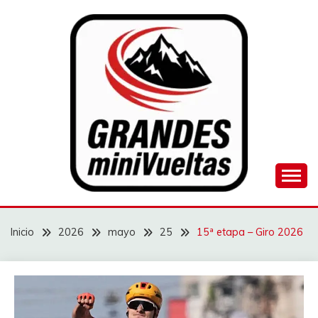
Saltar
al
contenido
Juego de ciclismo masculino y femenino
GRANDES
MINIVUELTAS
Inicio
2026
mayo
25
15ª etapa – Giro 2026