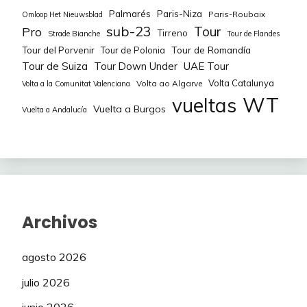
64
Alvarol
(1ª)
799
3
88
svg2191
(3ª)
48
Palmarés
Paris-Niza
Paris-Roubaix
Omloop Het Nieuwsblad
LÓPEZ Juan Pedro
100
14
sub-23
Tour
Pro
Tirreno
65
Antonio_málaga
(1ª)
798
Strade Bianche
Tour de Flandes
-8
89
DeliriumTremens
(1ª)
47
Tour de Romandía
Tour del Porvenir
Tour de Polonia
PRICE-PEJTERSEN Johan
50
14
66
IBM
(2ª)
797
Tour de Suiza
Tour Down Under
UAE Tour
9
90
Markelfdz
(1ª)
47
Volta Catalunya
ROMO Javier
125
13
Volta ao Algarve
Volta a la Comunitat Valenciana
67
xot
(2ª)
797
6
WT
vueltas
91
Mateops19
(1ª)
47
Vuelta a Burgos
Vuelta a Andalucía
GUDMESTAD Tord
50
13
68
Nikola Sarcevic
(4ª)
797
-4
92
TXIN
(2ª)
47
OLIVEIRA Nelson
50
13
69
Killer Ruiz
(5ª)
795
-3
93
Baldomero
(3ª)
47
ROLLAND Brieuc
75
12
70
Mr. Freud
(2ª)
791
8
94
Natxolo Virenque
(6ª)
47
ZAMBANINI Edoardo
75
12
71
Hispano
(4ª)
791
-11
Archivos
95
PabloD_Pavel
(6ª)
47
HOELGAARD Markus
50
12
72
Jorge Los Piratas
(3ª)
789
-7
96
Andreu35
(1ª)
46
agosto 2026
LARSEN Niklas
50
12
73
Peli
(3ª)
785
26
97
sdmasche
(2ª)
46
julio 2026
LØLAND Sakarias Koller
50
11
74
Alarilla 83#
(3ª)
784
-6
98
Sercarde.92
(2ª)
46