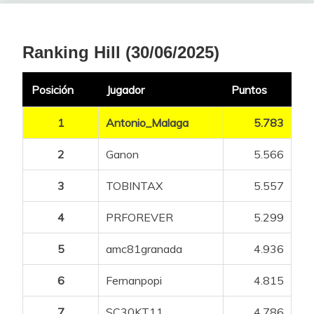
42
Swans
556
HIRT Jan
75
32
38
Adrimarco
578
-1
34
Putupum
546
0
-6
33
Carrelo
(2ª)
850
13
57
gerardc
(5ª)
53
48
Sotero_18
26
44
Malabar
30
40
Rayitodevida
30
36
Dvd
28
47
Elvis Vive
574
43
Malabar
551
-2
MAGLI Filippo
50
32
39
Txistulari
577
-1
35
Filiprim
531
-2
-1
34
Hec_91
(5ª)
850
-3
Ranking Hill (30/06/2025)
58
Phosk
(5ª)
53
49
Rajesh
23
45
Oso Pinoso
30
41
Eukenio
29
37
FGuardia
28
48
Batpower
566
44
Ramirouriol
551
1
VAN DER LEE Jardi Christiaan
50
32
40
Eukenio
576
-1
36
Victor1000
528
-4
2
35
Klapau
(2ª)
848
-6
59
sauber
(5ª)
53
50
ManuOchando
15
46
riolon
30
42
LushSplit
29
38
Txetxu
28
Posición
Jugador
Puntos
49
DavidMugue
565
45
Jaqen
550
-1
VLASOV Aleksandr
150
30
41
Wapimach Bike
575
2
37
Fardo de Móstoles
524
-6
0
36
Pablogomez
(5ª)
848
-6
60
Surimi
(5ª)
53
47
Swans
30
43
wggomezvpalf
29
39
Blackflamenco
27
50
Luigi
534
46
hazte el muerto
544
1
Antonio_Malaga
5.783
0
VALGREN Michael
75
30
42
Josedin
559
-2
38
Espardenyeta
521
-1
-3
37
Luis-donosti
(4ª)
845
-3
61
Gacaq
(6ª)
53
48
Vinagre
30
44
Berenice Reina
28
40
Ivan Zamorano
27
47
Carmomilla
535
ZANONCELLO Enrico
75
29
2
Ganon
5.566
43
VMM_2017
543
-1
39
Whiskola
509
6
0
38
Cid Campeador
(1ª)
842
0
62
Alvarol
(1ª)
52
49
JorgeCarrizosa
29
45
Pablogomez
28
41
OKE
27
48
Magic Stick
524
CRESCIOLI Ludovico
50
29
44
17alvaro98
538
0
3
TOBINTAX
5.557
40
Gacaq
508
0
1
39
Feringucho
(3ª)
842
16
63
Dave Batista
(2ª)
52
50
Pepet76
28
46
JorgeMagic
27
42
patyypaty
27
49
Michael Vick
506
MALUCELLI Matteo
125
27
45
Avery Bradley
529
1
41
Blackflamenco
497
4
PRFOREVER
5.299
1
-1
40
Orkatz96
(1ª)
841
0
64
Paches19
(4ª)
52
51
Shuttlesworth
28
47
Pou
25
43
Edcotaforever
26
50
Icicam
500
PENHOËT Paul
100
27
46
JMazo
529
2
42
aalberdi25
487
-3
5
amc81granada
4.936
4
41
Jraga
(1ª)
838
2
65
Simpaorfritz
(4ª)
52
52
AURIA
26
48
Angelbauer15
24
44
Putupum
25
51
Gordopajero
498
MARCELLUSI Martin
75
27
47
JorgeMagic
513
-2
43
Enigma88
487
-2
0
6
Fernanpopi
4.815
42
Disaster
(2ª)
836
10
66
Adriel
(6ª)
52
53
Grit Enver
26
49
Garzo
24
45
RuboMugue95
25
52
Ximdinho
498
WALSCHEID Max
75
27
48
Don Pauu
501
1
44
DelPiero
479
0
6
7
SC30KT11
4.786
43
SanIker
(1ª)
832