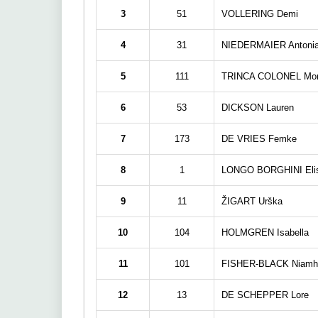
3
51
VOLLERING Demi
4
31
NIEDERMAIER Antoni
5
111
TRINCA COLONEL Mon
6
53
DICKSON Lauren
7
173
DE VRIES Femke
8
1
LONGO BORGHINI Eli
9
11
ŽIGART Urška
10
104
HOLMGREN Isabella
11
101
FISHER-BLACK Niamh
12
13
DE SCHEPPER Lore