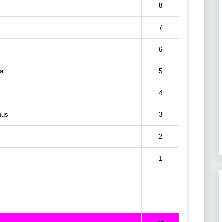
8
7
6
al
5
4
hus
3
2
1