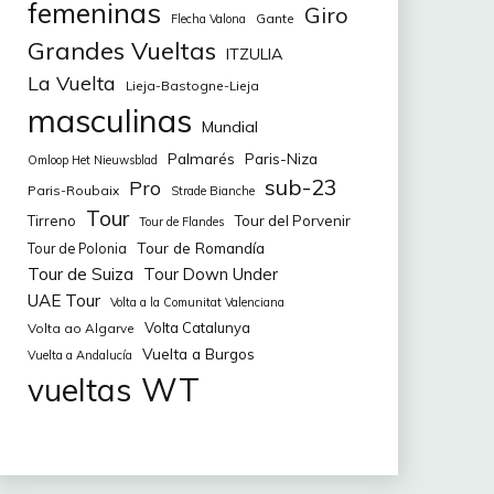
femeninas
Giro
Gante
Flecha Valona
Grandes Vueltas
ITZULIA
La Vuelta
Lieja-Bastogne-Lieja
masculinas
Mundial
Palmarés
Paris-Niza
Omloop Het Nieuwsblad
sub-23
Pro
Paris-Roubaix
Strade Bianche
Tour
Tirreno
Tour del Porvenir
Tour de Flandes
Tour de Romandía
Tour de Polonia
Tour de Suiza
Tour Down Under
UAE Tour
Volta a la Comunitat Valenciana
Volta Catalunya
Volta ao Algarve
Vuelta a Burgos
Vuelta a Andalucía
WT
vueltas