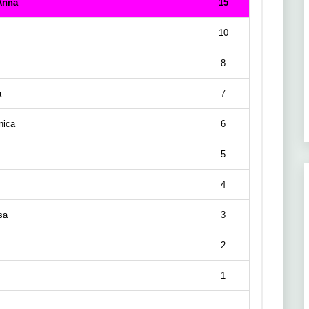
Anna
15
10
8
a
7
ica
6
5
4
sa
3
2
1