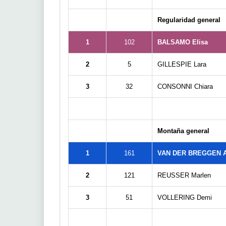
Regularidad general
1
102
BALSAMO Elisa
2
5
GILLESPIE Lara
3
32
CONSONNI Chiara
Montaña general
1
161
VAN DER BREGGEN 
2
121
REUSSER Marlen
3
51
VOLLERING Demi