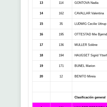
13
114
GONTOVA Nadia
14
162
CAVALLAR Valentina
15
35
LUDWIG Cecilie Uttrup
16
195
OTTESTAD Mie Bjørnd
17
136
MULLER Solène
18
194
HAUGSET Sigrid Ytter
19
171
BUNEL Marion
20
12
BENITO Mireia
Clasificación general