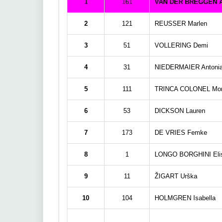
1
161
VAN DER BREGGEN 
2
121
REUSSER Marlen
3
51
VOLLERING Demi
4
31
NIEDERMAIER Antoni
5
111
TRINCA COLONEL Mon
6
53
DICKSON Lauren
7
173
DE VRIES Femke
8
1
LONGO BORGHINI Eli
9
11
ŽIGART Urška
10
104
HOLMGREN Isabella