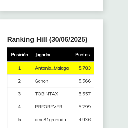
Ranking Hill (30/06/2025)
Posición
Jugador
Puntos
1
Antonio_Malaga
5.783
2
Ganon
5.566
3
TOBINTAX
5.557
4
PRFOREVER
5.299
5
amc81granada
4.936