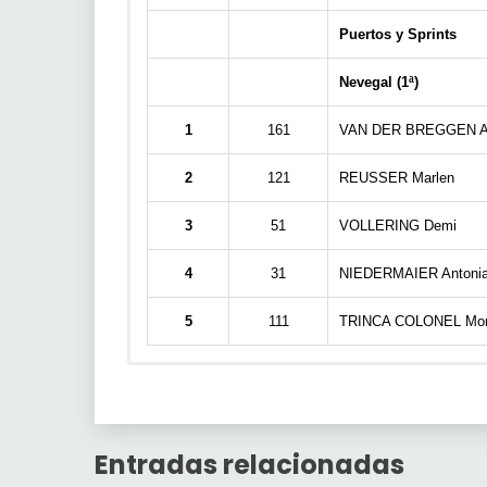
Puertos y Sprints
Nevegal (1ª)
1
161
VAN DER BREGGEN A
2
121
REUSSER Marlen
3
51
VOLLERING Demi
4
31
NIEDERMAIER Antoni
5
111
TRINCA COLONEL Mon
Ganador
Etapa 4
General
TOT
Pos
Pos
Jugador
Jugador
Entradas relacionadas
1
1
Mallory
Luis-donosti
9