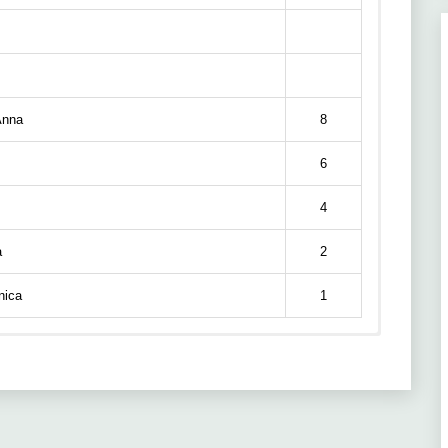
nna
8
6
4
a
2
ica
1
Nombre
Precio
Puntos
Puntos
Equipo
184
451
CANYON//SRAM