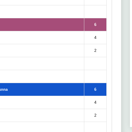
6
4
2
Anna
6
4
2