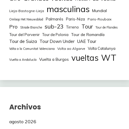
79
76
alo44LFCBB
alo44LFCBB
654
179
-2
masculinas
Mundial
Lieja-Bastogne-Lieja
80
77
Petrovic100
Joserrarodri
640
179
2
Palmarés
Paris-Niza
Paris-Roubaix
Omloop Het Nieuwsblad
sub-23
Tour
Pro
Tirreno
Strade Bianche
Tour de Flandes
81
78
Hispano
Victor1000
639
135
-11
Tour de Romandía
Tour del Porvenir
Tour de Polonia
Tour de Suiza
Tour Down Under
UAE Tour
82
79
Victor1000
Dani_cj
615
125
-22
320
Volta Catalunya
Volta ao Algarve
Volta a la Comunitat Valenciana
83
80
DaMaCre
Petrovic100
615
109
WT
0
vueltas
Vuelta a Burgos
Vuelta a Andalucía
84
81
Vandebel
Buffy71
610
105
3
85
82
yuberostar
Balaverde19
607
69
0
86
83
CHEKOS
SonnyCorleone
600
40
3
87
84
Dani_cj
Vanderjaime
600
40
Archivos
-1
85
Borborka
598
0
agosto 2026