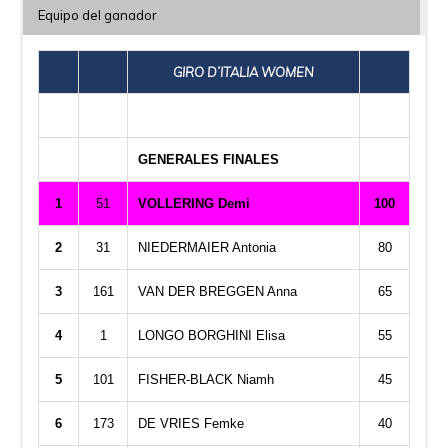
Equipo del ganador
GIRO D’ITALIA WOMEN
GENERALES FINALES
1
51
VOLLERING Demi
100
2
31
NIEDERMAIER Antonia
80
3
161
VAN DER BREGGEN Anna
65
4
1
LONGO BORGHINI Elisa
55
5
101
FISHER-BLACK Niamh
45
6
173
DE VRIES Femke
40