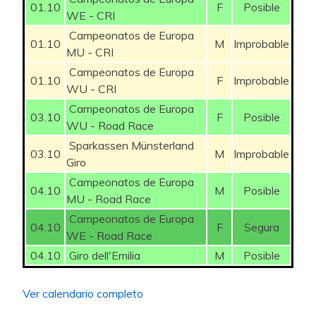
01.10
F
Posible
WE - CRI
39
36
jomolni
AURIA
913
250
13
25
Campeonatos de Europa
01.10
M
Improbable
MU - CRI
40
37
Surimi
FGUARDIA
912
250
1
35
Campeonatos de Europa
01.10
F
Improbable
WU - CRI
41
38
Arranz
thehardmenpath
910
250
-11
135
Campeonatos de Europa
03.10
F
Posible
42
39
Alvarol
CesarG
905
250
WU - Road Race
-2
25
Sparkassen Münsterland
03.10
M
Improbable
43
40
SC30KT11
klapau
905
248
8
25
Giro
Campeonatos de Europa
44
41
Antonio_Málaga
Surimi
899
248
-1
55
04.10
M
Posible
MU - Road Race
45
42
CesarG
Leroy7
898
245
Campeonatos de Europa
-1
65
04.10
F
Segura
WE - Road Race
46
43
Trasgus
Cid_Campeador
896
245
-7
20
04.10
Giro dell'Emilia
M
Posible
47
44
TXIN
Baldomero
867
240
8
20
Ver calendario completo
48
45
Nikola Sarcevic
walter
853
236
-1
50