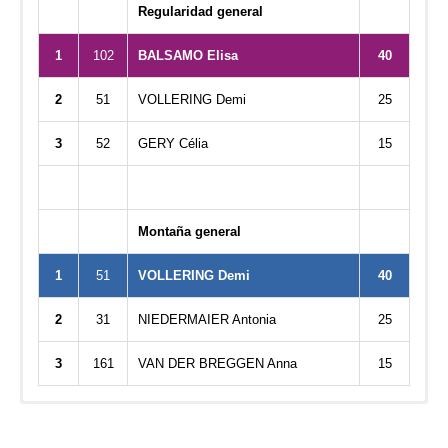
Regularidad general
1
102
BALSAMO Elisa
40
2
51
VOLLERING Demi
25
3
52
GERY Célia
15
Montaña general
1
51
VOLLERING Demi
40
2
31
NIEDERMAIER Antonia
25
3
161
VAN DER BREGGEN Anna
15
TOT
GIRO D’ITALIA WOMEN
GIRO D’ITALIA WOMEN
Nombre
Precio
Equipo