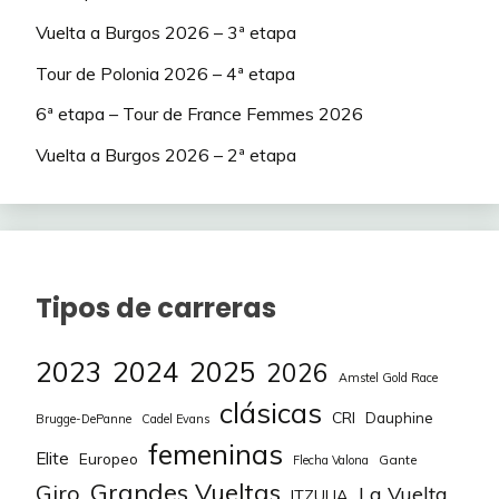
69
66
thehardmenpath
Jacob.
726
204
3
Vuelta a Burgos 2026 – 3ª etapa
70
67
Joserrarodri
jomolni
722
204
Tour de Polonia 2026 – 4ª etapa
8
6ª etapa – Tour de France Femmes 2026
71
68
Amc81granada
Txuki72
719
195
4
Vuelta a Burgos 2026 – 2ª etapa
72
69
Buffy71
alfrdjcuak
703
190
4
73
70
Sara Joel nil
CIUDI
697
189
1
74
71
Luigi
Vandebel
696
180
-18
117
Tipos de carreras
75
72
Borborka
CHEKOS
675
179
-30
600
2023
2024
2025
76
73
Vanderjaime
TXIN
675
179
2026
8
Amstel Gold Race
clásicas
77
74
Balaverde19
Sibaris
670
179
CRI
4
Dauphine
Brugge-DePanne
Cadel Evans
femeninas
Elite
Europeo
Gante
Flecha Valona
78
75
Rubomugue95
Yulia Volkova
662
179
2
Grandes Vueltas
Giro
La Vuelta
ITZULIA