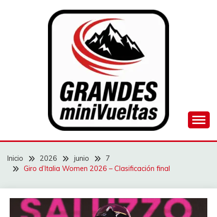
Saltar
al
contenido
Juego de ciclismo masculino y femenino
GRANDES
MINIVUELTAS
Inicio
2026
junio
7
Giro d’Italia Women 2026 – Clasificación final