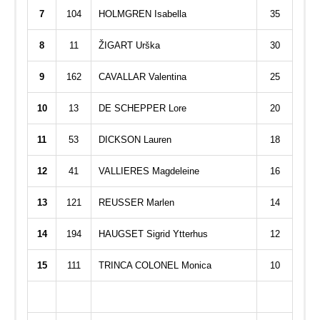
7
104
HOLMGREN Isabella
35
8
11
ŽIGART Urška
30
9
162
CAVALLAR Valentina
25
10
13
DE SCHEPPER Lore
20
11
53
DICKSON Lauren
18
12
41
VALLIERES Magdeleine
16
13
121
REUSSER Marlen
14
14
194
HAUGSET Sigrid Ytterhus
12
15
111
TRINCA COLONEL Monica
10