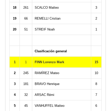
18
261
SCALCO Matteo
3
19
66
REMELLI Cristian
2
20
51
STREIF Noah
1
Clasificación general
1
1
FINN Lorenzo Mark
15
2
245
RAMÍREZ Mateo
10
3
181
BRAVO Henrique
8
4
32
ARSAC Rémi
7
5
45
VANHUFFEL Matteo
6