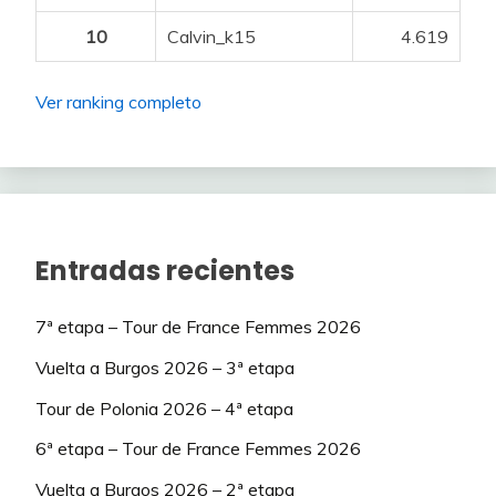
63
63
Baldomero
yuberostar
101
228
-3
10
Calvin_k15
4.619
64
64
Buffy71
Borborka
101
222
3
Ver ranking completo
65
65
Txuki72
walter
101
221
-3
66
66
alo44LFCBB
Dani_cj
100
218
-2
67
67
Cana bet
Axel_Pleuger
99
208
3
68
68
Leroy7
alo44LFCBB
99
196
Entradas recientes
-5
69
69
Monroe bell
IBM
98
189
6
7ª etapa – Tour de France Femmes 2026
70
70
Korerans
SEARIBS
95
175
8
Vuelta a Burgos 2026 – 3ª etapa
71
71
PRFOREVER
CHEKOS
94
174
Tour de Polonia 2026 – 4ª etapa
1
6ª etapa – Tour de France Femmes 2026
72
72
klapau
Sara Joel nil
92
174
7
Vuelta a Burgos 2026 – 2ª etapa