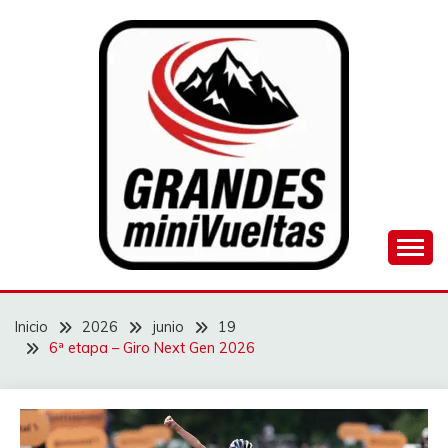
Saltar
al
contenido
Juego de ciclismo masculino y femenino
GRANDES
MINIVUELTAS
Inicio
2026
junio
19
6ª etapa – Giro Next Gen 2026