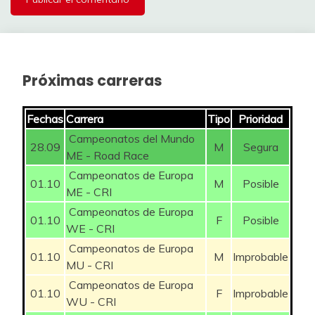
33
33
Josu93
aalberdi25
135
316
-15
34
34
TOBINTAX
Leroy7
135
316
-8
Próximas carreras
35
35
JKidd
Josu93
132
312
4
Fechas
Carrera
Tipo
Prioridad
36
36
CIUDI
Mallory
131
312
-12
Campeonatos del Mundo
28.09
M
Segura
37
37
jomolni
Oso Pinoso
131
312
-16
ME - Road Race
Campeonatos de Europa
38
38
sauber
maci_sinkope
131
311
01.10
M
Posible
13
ME - CRI
Campeonatos de Europa
39
39
Fernanpopi
gacaq
129
307
4
01.10
F
Posible
WE - CRI
40
40
Amitx
AlexGP
128
301
5
Campeonatos de Europa
01.10
M
Improbable
MU - CRI
41
41
Dani_cj
AURIA
128
300
16
Campeonatos de Europa
01.10
F
Improbable
WU - CRI
42
42
DaMaCre
joserrarodri
127
295
0