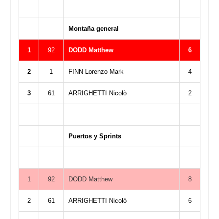
Montaña general
1
92
DODD Matthew
6
2
1
FINN Lorenzo Mark
4
3
61
ARRIGHETTI Nicolò
2
Puertos y Sprints
1
92
DODD Matthew
8
2
61
ARRIGHETTI Nicolò
6