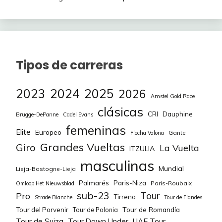
73
73
Mallory
sercarde.92
91
174
1
74
74
Nikola Sarcevic
Vanderjaime
91
172
-8
75
75
iulazia16
Ratamugre
89
165
1
Tipos de carreras
76
76
Vanderjaime
Asacan
85
162
1
2023
2024
2025
77
77
DAVICICLY
FGUARDIA
82
144
2026
-9
Amstel Gold Race
clásicas
78
78
FGUARDIA
Pera Mayor
80
144
CRI
3
Dauphine
Brugge-DePanne
Cadel Evans
femeninas
Elite
Europeo
Gante
Flecha Valona
79
79
aalberdi25
Korerans
77
135
-8
Grandes Vueltas
Giro
La Vuelta
ITZULIA
80
80
Oso Pinoso
PRFOREVER
77
133
-7
masculinas
Mundial
Lieja-Bastogne-Lieja
81
81
Luigi
Monroe bell
70
111
-1
Palmarés
Paris-Niza
Paris-Roubaix
Omloop Het Nieuwsblad
sub-23
Tour
Pro
Tirreno
Strade Bianche
Tour de Flandes
Tour de Romandía
Tour del Porvenir
Tour de Polonia
Tour de Suiza
Tour Down Under
UAE Tour