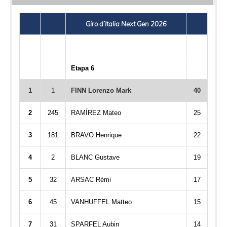
Giro d’Italia Next Gen 2026
Etapa 6
1
1
FINN Lorenzo Mark
40
2
245
RAMÍREZ Mateo
25
3
181
BRAVO Henrique
22
4
2
BLANC Gustave
19
5
32
ARSAC Rémi
17
6
45
VANHUFFEL Matteo
15
7
31
SPARFEL Aubin
14