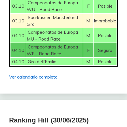
Campeonatos de Europa
03.10
F
Posible
43
43
Nasito
Rubomugue95
127
294
WU - Road Race
4
Sparkassen Münsterland
03.10
M
Improbable
44
44
SC30KT11
CIUDI
127
293
0
Giro
Campeonatos de Europa
45
45
Alsvinn
Luigi
126
289
-20
04.10
M
Posible
MU - Road Race
46
46
Botijito
TOBINTAX
125
286
Campeonatos de Europa
2
04.10
F
Segura
WE - Road Race
47
47
Surimi
Grit enver
123
279
-1
04.10
Giro dell'Emilia
M
Posible
48
48
joserrarodri
Andreu35
121
278
7
Ver calendario completo
49
49
Wapimach Bike
Ganon
121
278
5
50
50
MartensitaRevenida
Angelbauer15
120
273
9
51
51
Grit enver
DaMaCre
119
269
-1
Ranking Hill (30/06/2025)
52
52
amc81granada
Nikola Sarcevic
116
269
-14