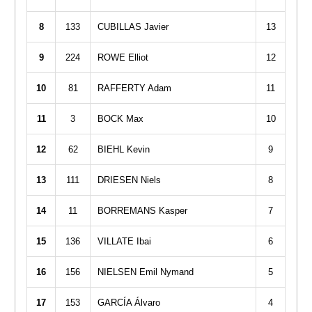
8
133
CUBILLAS Javier
13
9
224
ROWE Elliot
12
10
81
RAFFERTY Adam
11
11
3
BOCK Max
10
12
62
BIEHL Kevin
9
13
111
DRIESEN Niels
8
14
11
BORREMANS Kasper
7
15
136
VILLATE Ibai
6
16
156
NIELSEN Emil Nymand
5
17
153
GARCÍA Álvaro
4