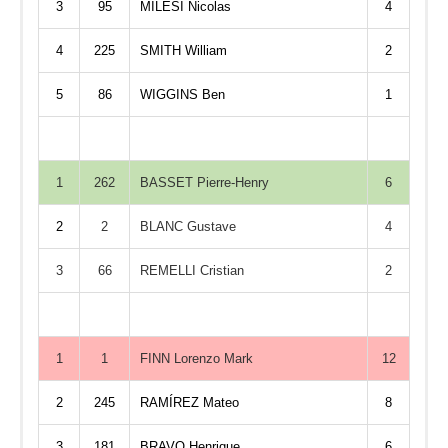
3
95
MILESI Nicolas
4
4
225
SMITH William
2
5
86
WIGGINS Ben
1
1
262
BASSET Pierre-Henry
6
2
2
BLANC Gustave
4
3
66
REMELLI Cristian
2
1
1
FINN Lorenzo Mark
12
2
245
RAMÍREZ Mateo
8
3
181
BRAVO Henrique
6