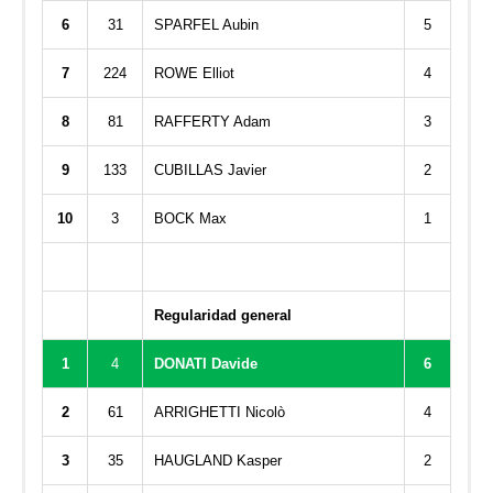
6
31
SPARFEL Aubin
5
7
224
ROWE Elliot
4
8
81
RAFFERTY Adam
3
9
133
CUBILLAS Javier
2
10
3
BOCK Max
1
Regularidad general
1
4
DONATI Davide
6
2
61
ARRIGHETTI Nicolò
4
3
35
HAUGLAND Kasper
2