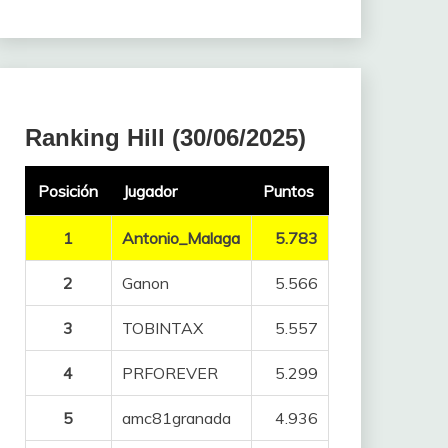
Ranking Hill (30/06/2025)
Posición
Jugador
Puntos
1
Antonio_Malaga
5.783
2
Ganon
5.566
3
TOBINTAX
5.557
4
PRFOREVER
5.299
5
amc81granada
4.936