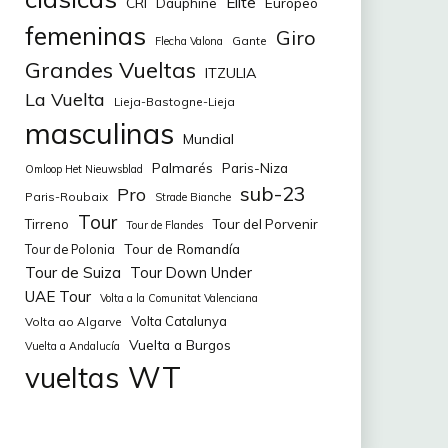
Elite
CRI
Europeo
Dauphine
femeninas
Giro
Gante
Flecha Valona
Grandes Vueltas
ITZULIA
La Vuelta
Lieja-Bastogne-Lieja
masculinas
Mundial
Palmarés
Paris-Niza
Omloop Het Nieuwsblad
sub-23
Pro
Paris-Roubaix
Strade Bianche
Tour
Tirreno
Tour del Porvenir
Tour de Flandes
Tour de Romandía
Tour de Polonia
Tour de Suiza
Tour Down Under
UAE Tour
Volta a la Comunitat Valenciana
Volta Catalunya
Volta ao Algarve
Vuelta a Burgos
Vuelta a Andalucía
WT
vueltas