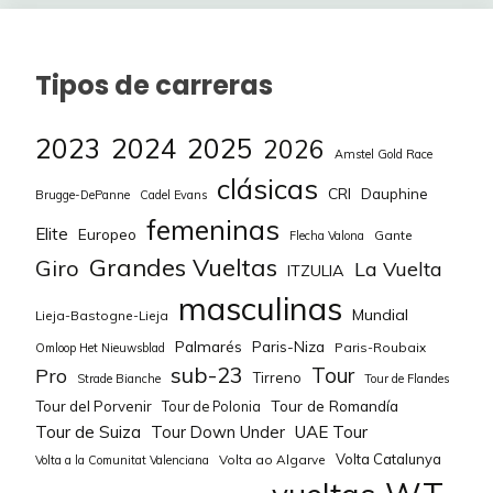
Tipos de carreras
2023
2024
2025
2026
Amstel Gold Race
clásicas
CRI
Dauphine
Brugge-DePanne
Cadel Evans
femeninas
Elite
Europeo
Gante
Flecha Valona
Grandes Vueltas
Giro
La Vuelta
ITZULIA
masculinas
Mundial
Lieja-Bastogne-Lieja
Palmarés
Paris-Niza
Paris-Roubaix
Omloop Het Nieuwsblad
sub-23
Tour
Pro
Tirreno
Strade Bianche
Tour de Flandes
Tour de Romandía
Tour del Porvenir
Tour de Polonia
Tour de Suiza
Tour Down Under
UAE Tour
Volta Catalunya
Volta ao Algarve
Volta a la Comunitat Valenciana