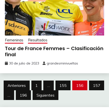
Femeninas
Resultados
Tour de France Femmes – Clasificación
final
30 de julio de 2023
grandesminivueltas
Paginación
Anteriores
1
…
155
156
157
de
…
196
Siguientes
entradas