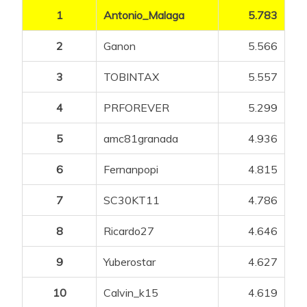
1
Antonio_Malaga
5.783
2
Ganon
5.566
3
TOBINTAX
5.557
4
PRFOREVER
5.299
5
amc81granada
4.936
6
Fernanpopi
4.815
7
SC30KT11
4.786
8
Ricardo27
4.646
9
Yuberostar
4.627
10
Calvin_k15
4.619