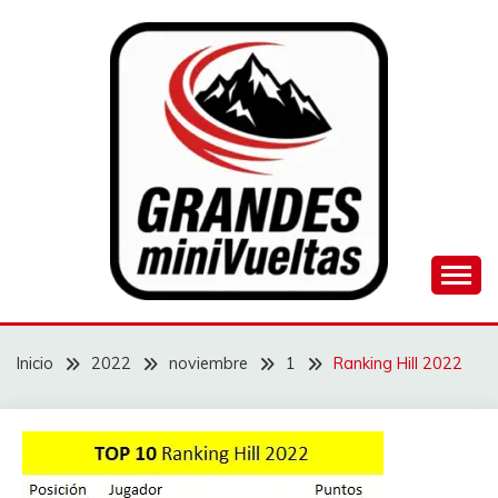
Saltar
al
contenido
Juego de ciclismo masculino y femenino
GRANDES
MINIVUELTAS
Inicio
2022
noviembre
1
Ranking Hill 2022