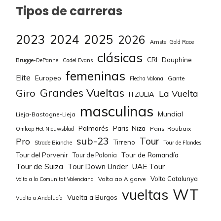
Tipos de carreras
2023
2024
2025
2026
Amstel Gold Race
clásicas
CRI
Dauphine
Brugge-DePanne
Cadel Evans
femeninas
Elite
Europeo
Gante
Flecha Valona
Grandes Vueltas
Giro
La Vuelta
ITZULIA
masculinas
Mundial
Lieja-Bastogne-Lieja
Palmarés
Paris-Niza
Paris-Roubaix
Omloop Het Nieuwsblad
sub-23
Tour
Pro
Tirreno
Strade Bianche
Tour de Flandes
Tour de Romandía
Tour del Porvenir
Tour de Polonia
Tour de Suiza
Tour Down Under
UAE Tour
Volta Catalunya
Volta ao Algarve
Volta a la Comunitat Valenciana
WT
vueltas
Vuelta a Burgos
Vuelta a Andalucía