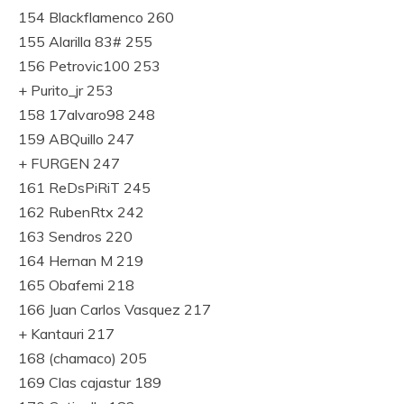
154 Blackflamenco 260
155 Alarilla 83# 255
156 Petrovic100 253
+ Purito_jr 253
158 17alvaro98 248
159 ABQuillo 247
+ FURGEN 247
161 ReDsPiRiT 245
162 RubenRtx 242
163 Sendros 220
164 Hernan M 219
165 Obafemi 218
166 Juan Carlos Vasquez 217
+ Kantauri 217
168 (chamaco) 205
169 Clas cajastur 189