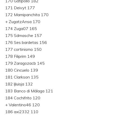
170 Gatipollo 182
171 Deivyt 177
172 Mamipanchita 170
+ ZugatzAnsa 170
174 Zuga07 165
175 Sdmasche 157
176 Ses bardetas 156
177 cortinismo 150
178 Filiprim 149
179 Zaragozacb 145
180 Cincuelo 139
181 Clarkson 135
182 ljluisja 132
183 Banco di Málaga 121
184 Cochifrito 120
+ Valentino46 120
186 axi2332 110