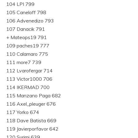
104 LPI 799
105 Caneloff 798
106 Advenedizo 793
107 Danacik 791
+ Mateops19 791
109 paches19 777
110 Calamaro 775
111 more7 739
112 Lvarofergar 714
113 Victor1000 706
114 IKERMAD 700
115 Manzano Paga 682
116 Axel_pleuger 676
117 Yorko 674
118 Dave Batista 669
119 Javierporfavor 642
120 Surimi 639