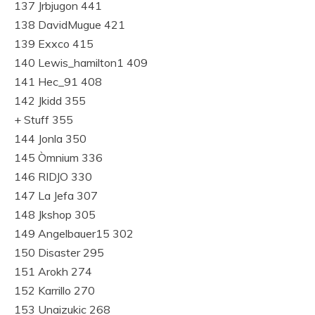
137 Jrbjugon 441
138 DavidMugue 421
139 Exxco 415
140 Lewis_hamilton1 409
141 Hec_91 408
142 Jkidd 355
+ Stuff 355
144 Jonla 350
145 Òmnium 336
146 RIDJO 330
147 La Jefa 307
148 Jkshop 305
149 Angelbauer15 302
150 Disaster 295
151 Arokh 274
152 Karrillo 270
153 Unaizukic 268