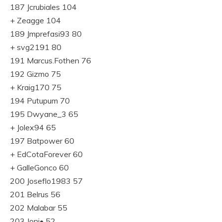
187 Jcrubiales 104
+ Zeagge 104
189 Jmprefasi93 80
+ svg2191 80
191 Marcus.Fothen 76
192 Gizmo 75
+ Kraig170 75
194 Putupum 70
195 Dwyane_3 65
+ Jolex94 65
197 Batpower 60
+ EdCotaForever 60
+ GalleGonco 60
200 Joseflo1983 57
201 Belrus 56
202 Malabar 55
203 Joni• 52