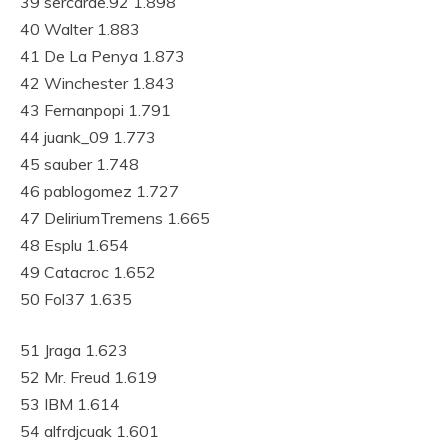
39 sercarde.92 1.898
40 Walter 1.883
41 De La Penya 1.873
42 Winchester 1.843
43 Fernanpopi 1.791
44 juank_09 1.773
45 sauber 1.748
46 pablogomez 1.727
47 DeliriumTremens 1.665
48 Esplu 1.654
49 Catacroc 1.652
50 Fol37 1.635
51 Jraga 1.623
52 Mr. Freud 1.619
53 IBM 1.614
54 alfrdjcuak 1.601