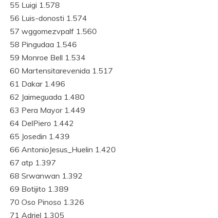
55 Luigi 1.578
56 Luis-donosti 1.574
57 wggomezvpalf 1.560
58 Pingudaa 1.546
59 Monroe Bell 1.534
60 Martensitarevenida 1.517
61 Dakar 1.496
62 Jaimeguada 1.480
63 Pera Mayor 1.449
64 DelPiero 1.442
65 Josedin 1.439
66 AntonioJesus_Huelin 1.420
67 atp 1.397
68 Srwanwan 1.392
69 Botijito 1.389
70 Oso Pinoso 1.326
71 Adriel 1.305