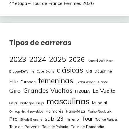
4ª etapa – Tour de France Femmes 2026
Tipos de carreras
2023
2024
2025
2026
Amstel Gold Race
clásicas
CRI
Dauphine
Brugge-DePanne
Cadel Evans
femeninas
Elite
Europeo
Gante
Flecha Valona
Grandes Vueltas
Giro
La Vuelta
ITZULIA
masculinas
Mundial
Lieja-Bastogne-Lieja
Palmarés
Paris-Niza
Paris-Roubaix
Omloop Het Nieuwsblad
sub-23
Tour
Pro
Tirreno
Strade Bianche
Tour de Flandes
Tour de Romandía
Tour del Porvenir
Tour de Polonia