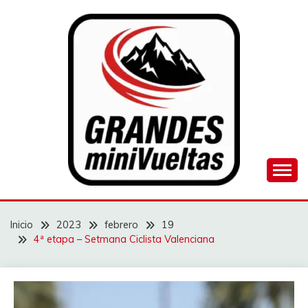
Saltar
al
contenido
Juego de ciclismo masculino y femenino
GRANDES
MINIVUELTAS
Inicio
2023
febrero
19
4ª etapa – Setmana Ciclista Valenciana