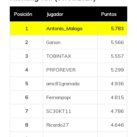
Posición
Jugador
Puntos
1
Antonio_Malaga
5.783
2
Ganon
5.566
3
TOBINTAX
5.557
4
PRFOREVER
5.299
5
amc81granada
4.936
6
Fernanpopi
4.815
7
SC30KT11
4.786
8
Ricardo27
4.646