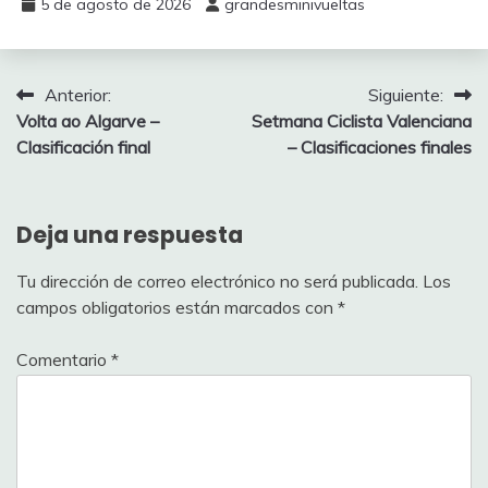
5 de agosto de 2026
grandesminivueltas
Navegación
Anterior:
Siguiente:
Volta ao Algarve –
Setmana Ciclista Valenciana
de
Clasificación final
– Clasificaciones finales
entradas
Deja una respuesta
Tu dirección de correo electrónico no será publicada.
Los
campos obligatorios están marcados con
*
Comentario
*