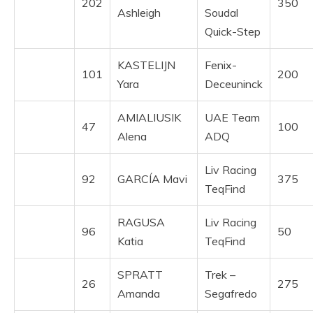
202
350
Ashleigh
Soudal
Quick-Step
KASTELIJN
Fenix-
101
200
Yara
Deceuninck
AMIALIUSIK
UAE Team
47
100
Alena
ADQ
Liv Racing
92
GARCÍA Mavi
375
TeqFind
RAGUSA
Liv Racing
96
50
Katia
TeqFind
SPRATT
Trek –
26
275
Amanda
Segafredo