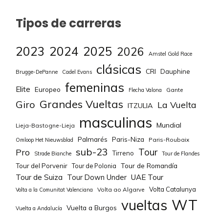
Tipos de carreras
2023
2024
2025
2026
Amstel Gold Race
clásicas
CRI
Dauphine
Brugge-DePanne
Cadel Evans
femeninas
Elite
Europeo
Gante
Flecha Valona
Grandes Vueltas
Giro
La Vuelta
ITZULIA
masculinas
Mundial
Lieja-Bastogne-Lieja
Palmarés
Paris-Niza
Paris-Roubaix
Omloop Het Nieuwsblad
sub-23
Tour
Pro
Tirreno
Strade Bianche
Tour de Flandes
Tour de Romandía
Tour del Porvenir
Tour de Polonia
Tour de Suiza
Tour Down Under
UAE Tour
Volta Catalunya
Volta ao Algarve
Volta a la Comunitat Valenciana
WT
vueltas
Vuelta a Burgos
Vuelta a Andalucía