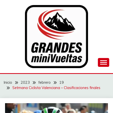
Saltar
al
contenido
Juego de ciclismo masculino y femenino
GRANDES
MINIVUELTAS
Inicio
2023
febrero
19
Setmana Ciclista Valenciana – Clasificaciones finales