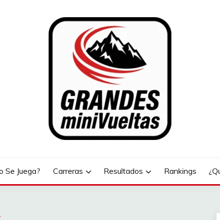
LTAS
 Se Juega?
Carreras
Resultados
Rankings
¿Q
r