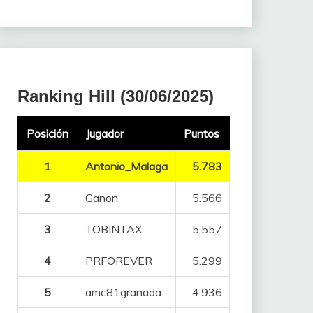
Ranking Hill (30/06/2025)
Posición
Jugador
Puntos
1
Antonio_Malaga
5.783
2
Ganon
5.566
3
TOBINTAX
5.557
4
PRFOREVER
5.299
5
amc81granada
4.936