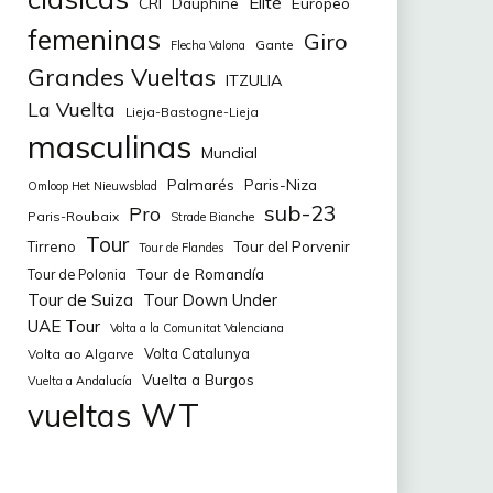
Elite
CRI
Europeo
Dauphine
femeninas
Giro
Gante
Flecha Valona
Grandes Vueltas
ITZULIA
La Vuelta
Lieja-Bastogne-Lieja
masculinas
Mundial
Palmarés
Paris-Niza
Omloop Het Nieuwsblad
sub-23
Pro
Paris-Roubaix
Strade Bianche
Tour
Tirreno
Tour del Porvenir
Tour de Flandes
Tour de Romandía
Tour de Polonia
Tour de Suiza
Tour Down Under
UAE Tour
Volta a la Comunitat Valenciana
Volta Catalunya
Volta ao Algarve
Vuelta a Burgos
Vuelta a Andalucía
WT
vueltas