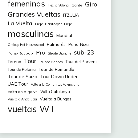
femeninas
Giro
Gante
Flecha Valona
Grandes Vueltas
ITZULIA
La Vuelta
Lieja-Bastogne-Lieja
masculinas
Mundial
Palmarés
Paris-Niza
Omloop Het Nieuwsblad
sub-23
Pro
Paris-Roubaix
Strade Bianche
Tour
Tirreno
Tour del Porvenir
Tour de Flandes
Tour de Romandía
Tour de Polonia
Tour de Suiza
Tour Down Under
UAE Tour
Volta a la Comunitat Valenciana
Volta Catalunya
Volta ao Algarve
Vuelta a Burgos
Vuelta a Andalucía
WT
vueltas