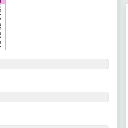
(4ª)
89
(6ª)
89
(1ª)
88
(2ª)
88
(5ª)
88
(5ª)
557
(1ª)
87
(5ª)
555
(1ª)
86
(1ª)
554
(3ª)
86
(2ª)
553
(4ª)
85