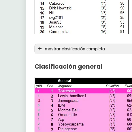
mostrar clasificación completa
21
Yulia Volkova
Clasificación general
22
Torressss
23
RIDJO
24
Kraig170
25
Lynott
26
Cid Campeador