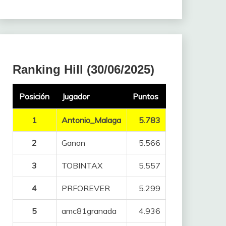
Ranking Hill (30/06/2025)
Posición
Jugador
Puntos
1
Antonio_Malaga
5.783
2
Ganon
5.566
3
TOBINTAX
5.557
4
PRFOREVER
5.299
5
amc81granada
4.936