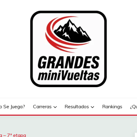
LTAS
 Se Juega?
Carreras
Resultados
Rankings
¿Q
ia – 7ª etapa