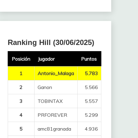
Ranking Hill (30/06/2025)
Posición
Jugador
Puntos
1
Antonio_Malaga
5.783
2
Ganon
5.566
3
TOBINTAX
5.557
4
PRFOREVER
5.299
5
amc81granada
4.936