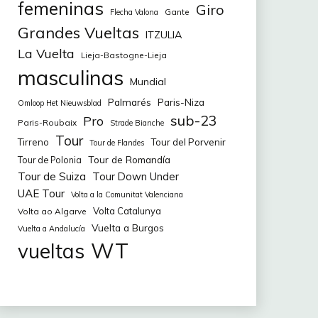
femeninas
Giro
Gante
Flecha Valona
Grandes Vueltas
ITZULIA
La Vuelta
Lieja-Bastogne-Lieja
masculinas
Mundial
Palmarés
Paris-Niza
Omloop Het Nieuwsblad
sub-23
Pro
Paris-Roubaix
Strade Bianche
Tour
Tirreno
Tour del Porvenir
Tour de Flandes
Tour de Romandía
Tour de Polonia
Tour de Suiza
Tour Down Under
UAE Tour
Volta a la Comunitat Valenciana
Volta Catalunya
Volta ao Algarve
Vuelta a Burgos
Vuelta a Andalucía
WT
vueltas