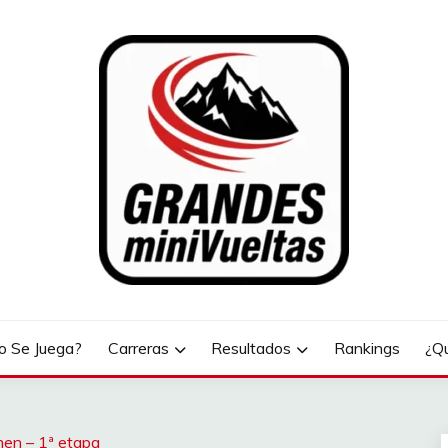
LTAS
 Se Juega?
Carreras
Resultados
Rankings
¿Q
men – 1ª etapa