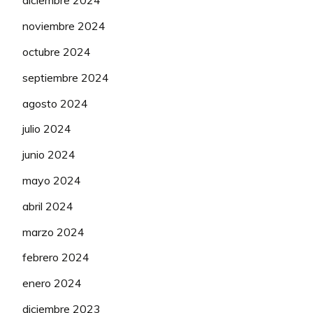
diciembre 2024
112
Korras
(3ª)
51
noviembre 2024
113
Nikola Sarcevic
(3ª)
51
octubre 2024
septiembre 2024
114
padovan0
(3ª)
51
agosto 2024
115
Peli
(3ª)
51
julio 2024
116
SonnyCorleone
(3ª)
51
junio 2024
117
Batpower
(4ª)
51
mayo 2024
118
Tsubasa
(4ª)
50
abril 2024
119
alo44LFCBB
(5ª)
50
marzo 2024
febrero 2024
120
FGuardia
(5ª)
50
enero 2024
121
Antuan3
(6ª)
50
diciembre 2023