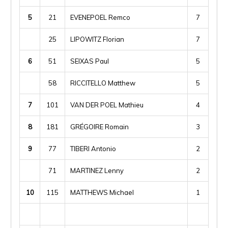
5
21
EVENEPOEL Remco
7
25
LIPOWITZ Florian
7
6
51
SEIXAS Paul
5
58
RICCITELLO Matthew
5
7
101
VAN DER POEL Mathieu
4
8
181
GRÉGOIRE Romain
3
9
77
TIBERI Antonio
2
71
MARTINEZ Lenny
2
10
115
MATTHEWS Michael
1