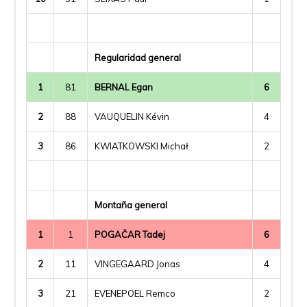
Regularidad general
1
81
BERNAL Egan
6
2
88
VAUQUELIN Kévin
4
3
86
KWIATKOWSKI Michał
2
Montaña general
1
1
POGAČAR Tadej
6
2
11
VINGEGAARD Jonas
4
3
21
EVENEPOEL Remco
2