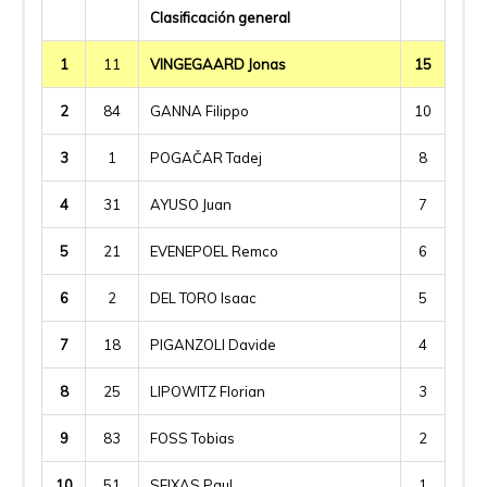
Clasificación general
1
11
VINGEGAARD Jonas
15
2
84
GANNA Filippo
10
3
1
POGAČAR Tadej
8
4
31
AYUSO Juan
7
5
21
EVENEPOEL Remco
6
6
2
DEL TORO Isaac
5
7
18
PIGANZOLI Davide
4
8
25
LIPOWITZ Florian
3
9
83
FOSS Tobias
2
10
51
SEIXAS Paul
1