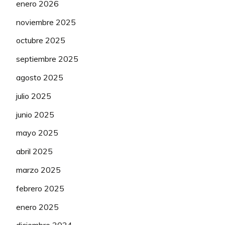
enero 2026
noviembre 2025
102
Alarilla 83#
(2ª)
51
octubre 2025
103
Angavo
(2ª)
51
septiembre 2025
104
Boibi 2
(2ª)
51
agosto 2025
105
Davidcervera
(2ª)
51
julio 2025
106
Disaster
(2ª)
51
junio 2025
107
Prozacteam
(2ª)
51
mayo 2025
abril 2025
108
Sendros
(2ª)
51
marzo 2025
109
CIUDI
(3ª)
51
febrero 2025
110
Dave Batista
(3ª)
51
enero 2025
111
Elgamer1
(3ª)
51