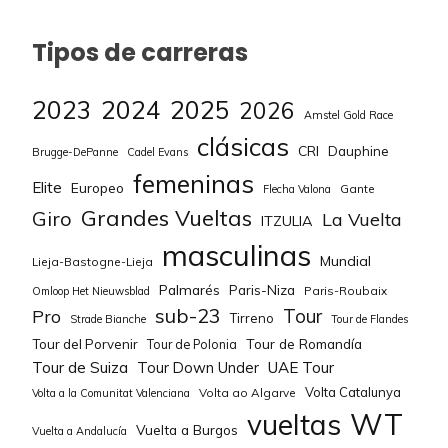
81
Ricardo27
(2ª)
55
65
OKE
25
Tipos de carreras
82
Sotero_18
(3ª)
55
66
Thehardmenpath
25
2023
2024
2025
2026
Amstel Gold Race
83
Clas cajastur
(4ª)
55
67
DelPiero
15
clásicas
CRI
Dauphine
Brugge-DePanne
Cadel Evans
84
VDRVM
(4ª)
55
68
sdhenjoyer
9
femeninas
Elite
Europeo
Gante
Flecha Valona
85
Edcotaforever
(5ª)
55
69
Il Bello
6
Grandes Vueltas
Giro
La Vuelta
ITZULIA
masculinas
86
Groucheste
(5ª)
55
70
Soyer
6
Mundial
Lieja-Bastogne-Lieja
Palmarés
Paris-Niza
Paris-Roubaix
Omloop Het Nieuwsblad
87
Juan Carlos Vásquez
(6ª)
55
71
Angelbauer15
0
sub-23
Tour
Pro
Tirreno
Strade Bianche
Tour de Flandes
88
ROS
(6ª)
55
Tour de Romandía
Tour del Porvenir
Tour de Polonia
Tour de Suiza
Tour Down Under
UAE Tour
89
Filiprim
(5ª)
54
Volta Catalunya
Volta ao Algarve
Volta a la Comunitat Valenciana
WT
vueltas
90
Maci_sinkope
(6ª)
54
Vuelta a Burgos
Vuelta a Andalucía