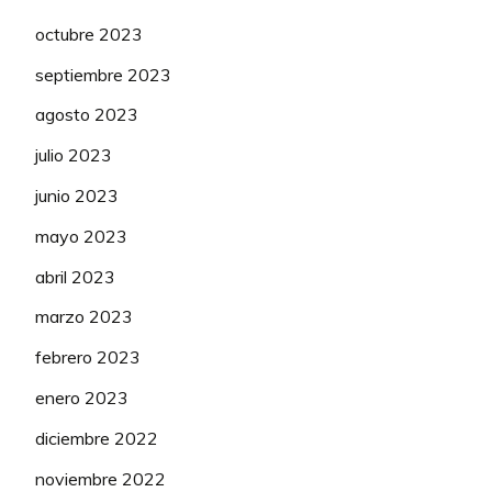
122
Kirintal
(6ª)
50
octubre 2023
123
Dani_romero
(4ª)
49
septiembre 2023
124
Furgen
(5ª)
49
agosto 2023
125
Pou
(5ª)
49
julio 2023
junio 2023
126
Cobras76
(6ª)
49
mayo 2023
127
LA25
(6ª)
49
abril 2023
128
REMCOROSO
(6ª)
48
marzo 2023
129
jrbjugon23
(2ª)
47
febrero 2023
130
Nailug20
(2ª)
47
enero 2023
131
Yosoycarpanta
(2ª)
47
diciembre 2022
noviembre 2022
132
(chamaco)
(3ª)
47