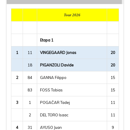
Tour 2026
Etapa 1
1
11
VINGEGAARD Jonas
20
18
PIGANZOLI Davide
20
2
84
GANNA Filippo
15
83
FOSS Tobias
15
3
1
POGAČAR Tadej
11
2
DEL TORO Isaac
11
4
31
AYUSO Juan
9