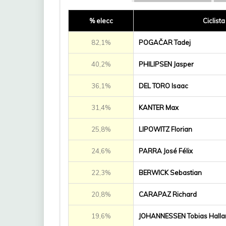
% elecc
Ciclista
82,1%
POGAČAR Tadej
40,2%
PHILIPSEN Jasper
36,1%
DEL TORO Isaac
31,4%
KANTER Max
25,8%
LIPOWITZ Florian
24,6%
PARRA José Félix
22,3%
BERWICK Sebastian
20,8%
CARAPAZ Richard
19,6%
JOHANNESSEN Tobias Halla