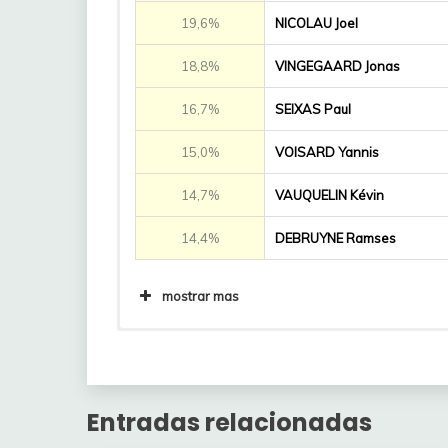
19,6%
NICOLAU Joel
18,8%
VINGEGAARD Jonas
16,7%
SEIXAS Paul
15,0%
VOISARD Yannis
14,7%
VAUQUELIN Kévin
14,4%
DEBRUYNE Ramses
mostrar mas
13,2%
AYUSO Juan
Bajas de jugadores respecto al Gi
1ª División
13,2%
GAVIRIA Fernando
Elecciones
Entradas relacionadas
12,6%
MERLIER Tim
Ciclista
Equipos