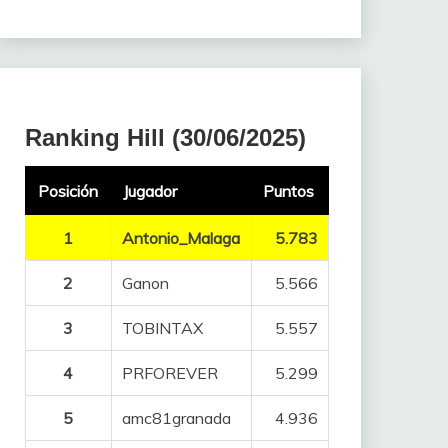
Ranking Hill (30/06/2025)
Posición
Jugador
Puntos
1
Antonio_Malaga
5.783
2
Ganon
5.566
3
TOBINTAX
5.557
4
PRFOREVER
5.299
5
amc81granada
4.936