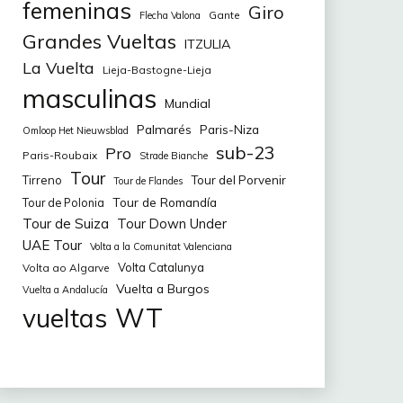
femeninas
Giro
Gante
Flecha Valona
Grandes Vueltas
ITZULIA
La Vuelta
Lieja-Bastogne-Lieja
masculinas
Mundial
Palmarés
Paris-Niza
Omloop Het Nieuwsblad
sub-23
Pro
Paris-Roubaix
Strade Bianche
Tour
Tirreno
Tour del Porvenir
Tour de Flandes
Tour de Romandía
Tour de Polonia
Tour de Suiza
Tour Down Under
UAE Tour
Volta a la Comunitat Valenciana
Volta Catalunya
Volta ao Algarve
Vuelta a Burgos
Vuelta a Andalucía
WT
vueltas