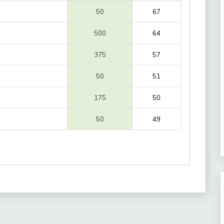
50
67
500
64
375
57
50
51
175
50
50
49
225
45
ro:
75
45
225
43
Precio
Elecc. 1ª